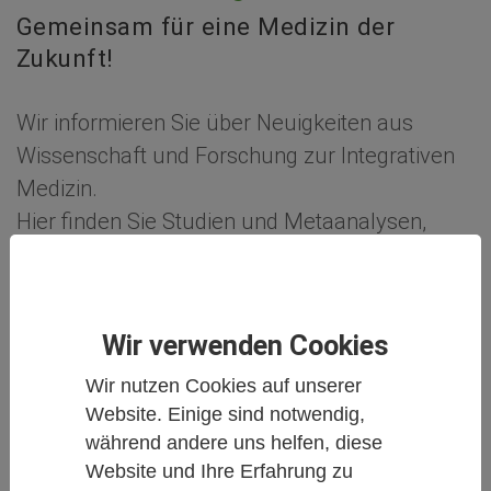
Gemeinsam für eine Medizin der
Zukunft!
Wir informieren Sie über Neuigkeiten aus
Wissenschaft und Forschung zur Integrativen
Medizin.
Hier finden Sie Studien und Metaanalysen,
Reportagen aus der Welt der
Komplementärmedizin und Naturheilkunde,
Buchbesprechungen oder auch Personalia und
Wir verwenden Cookies
Anzeigen.
Wir nutzen Cookies auf unserer
Gemeinsam für eine Medizin der Zukunft!
Website. Einige sind notwendig,
während andere uns helfen, diese
Weiter unten
auf dieser Seite können Sie alle
Website und Ihre Erfahrung zu
Artikel filtern nach Schlagworten oder