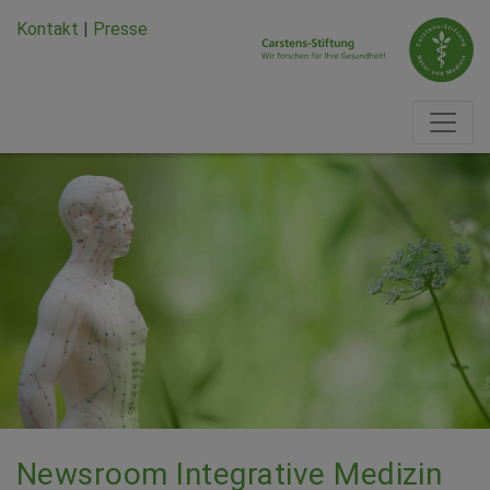
Zum Hauptinhalt springen
Zum Seiten-Footer springen
Kontakt
|
Presse
Newsroom Integrative Medizin