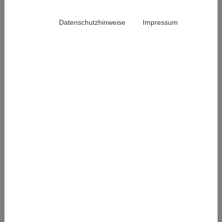
Datenschutzhinweise
Impressum
Aphthen: Aloe vera oder Kortison?
21. Mai 2026
Aphthen sind vermutlich genauso alt wie die
Geschichte des Menschen selbst – die erste
klinische Dokumentation stammt aus dem Jahre
1898. (2)…
Weiterlesen