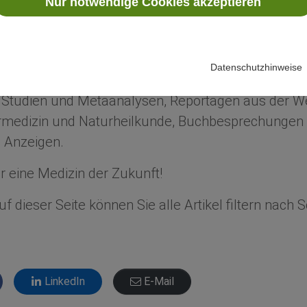
Nur notwendige Cookies akzeptieren
ür eine Medizin der Zukunft!
n Sie über Neuigkeiten aus Wissenschaft und Fors
Datenschutzhinweise
dizin.
e Studien und Metaanalysen, Reportagen aus der We
edizin und Naturheilkunde, Buchbesprechungen 
 Anzeigen.
 eine Medizin der Zukunft!
f dieser Seite können Sie alle Artikel filtern nach
LinkedIn
E-Mail