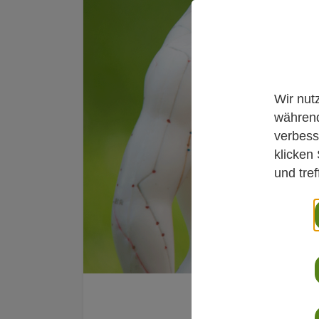
Wir nut
während
verbess
klicken
und tre
Newsroom