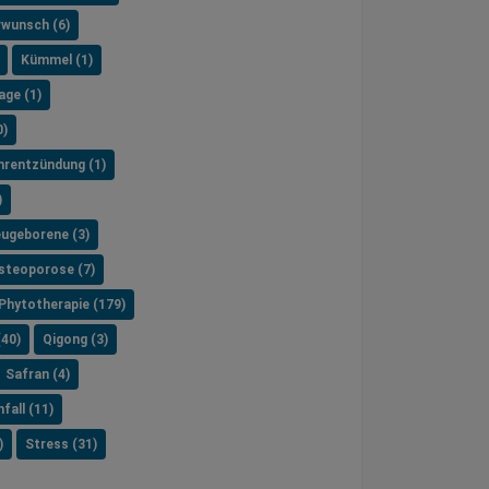
rwunsch (6)
Kümmel (1)
age (1)
0)
hrentzündung (1)
)
ugeborene (3)
steoporose (7)
Phytotherapie (179)
(40)
Qigong (3)
Safran (4)
fall (11)
)
Stress (31)