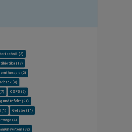
dertechnik (2)
tibiotika (17)
temtherapie (2)
edback (4)
(7)
COPD (7)
g und Infekt (21)
 (1)
Gefäße (14)
nwege (4)
mmunsystem (32)