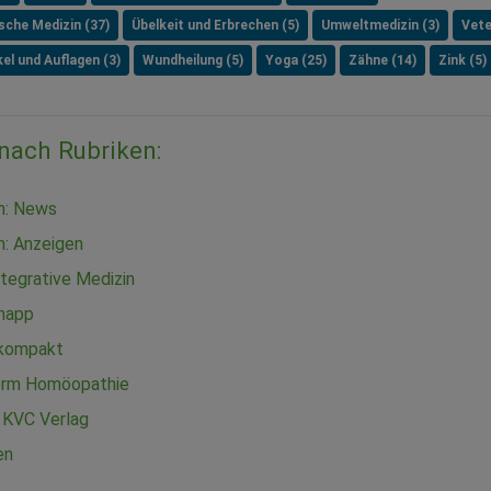
ische Medizin (37)
Übelkeit und Erbrechen (5)
Umweltmedizin (3)
Vete
el und Auflagen (3)
Wundheilung (5)
Yoga (25)
Zähne (14)
Zink (5)
 nach Rubriken:
in: News
n: Anzeigen
tegrative Medizin
knapp
 kompakt
orm Homöopathie
 KVC Verlag
en