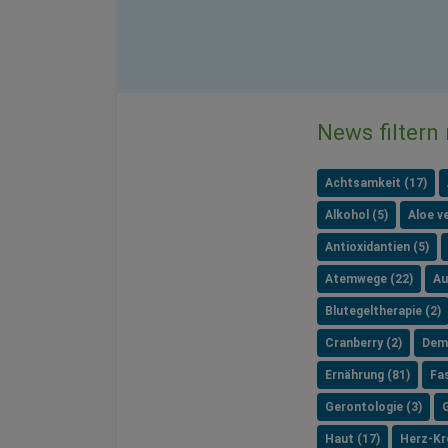
News filtern
Achtsamkeit (17)
Alkohol (5)
Aloe ve
Antioxidantien (5)
Atemwege (22)
Au
Blutegeltherapie (2)
Cranberry (2)
Dem
Ernährung (81)
Fa
Gerontologie (3)
Haut (17)
Herz-Kre