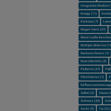
Integrative Medizin (
Kneipp (11)
Knobla
Kurkuma (7)
Laven
Magen-Darm (37)
Menstruelle Beschwe
Multiple Sklerose (13
Nackenschmerz (7)
Neurodermitis (4)
Pädiatrie (47)
Pall
Pilzinfektion (7)
P
Reflexzonenmassage
Salbei (2)
Sauna (4
Schmerz (29)
Schr
Sucht (5)
Tai Chi (