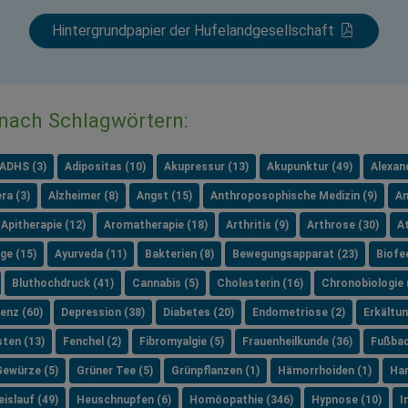
Hintergrundpapier der Hufelandgesellschaft
 nach Schlagwörtern:
ADHS (3)
Adipositas (10)
Akupressur (13)
Akupunktur (49)
Alexan
ra (3)
Alzheimer (8)
Angst (15)
Anthroposophische Medizin (9)
An
Apitherapie (12)
Aromatherapie (18)
Arthritis (9)
Arthrose (30)
A
ge (15)
Ayurveda (11)
Bakterien (8)
Bewegungsapparat (23)
Biofe
Bluthochdruck (41)
Cannabis (5)
Cholesterin (16)
Chronobiologie 
enz (60)
Depression (38)
Diabetes (20)
Endometriose (2)
Erkältun
sten (13)
Fenchel (2)
Fibromyalgie (5)
Frauenheilkunde (36)
Fußbad
Gewürze (5)
Grüner Tee (5)
Grünpflanzen (1)
Hämorrhoiden (1)
Har
islauf (49)
Heuschnupfen (6)
Homöopathie (346)
Hypnose (10)
I