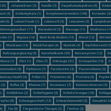
133)
Johanniskraut (3)
Kamille (3)
Karpaltunnelsyndrom (6)
Kinde
uch (4)
Kohlenhydrate (1)
Komplementärmedizin (108)
Koriander (4)
del (6)
Lebensfreude (1)
Lebensstil (5)
Leinsamen (3)
Lymphdrain
Männergesundheit (17)
Mariendistel (3)
Massage (11)
Meditation (1
rden (1)
Migräne (14)
Mind-Body-Medizin (12)
Mistel (12)
Mittelo
)
Mundraum (13)
Musiktherapie (4)
Muskeln (4)
Nachtkerzenöl (3
Nahrungsergänzung (9)
Naturheilkunde (55)
Nervensystem (12)
Ne
Nüsse (1)
Obst (1)
Olive (7)
Onkologie (21)
Osteopathie (10)
O
iativmedizin (8)
Parkinson (7)
Parodontitis (3)
Passionsblume (3)
lanetary Health (4)
Pollen (1)
Prävention (6)
Prostata (4)
Psyche 
 (2)
Reflux (3)
Rheuma (7)
Rosenwurz (7)
Rückenschmerzen (9)
)
Schilddrüse (2)
Schlafhygiene (8)
Schlafstörungen (18)
Schlagan
öpfen (8)
Schwangerschaft (13)
Schwarzkümmelöl (3)
Sexualität (6
6)
Tee (8)
Tiergestützte Therapie (2)
Tinnitus (2)