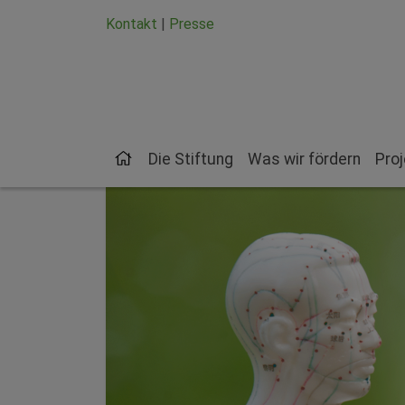
Zum Hauptinhalt springen
Zum Seiten-Footer springen
Kontakt
|
Presse
Die Stiftung
Was wir fördern
Pro