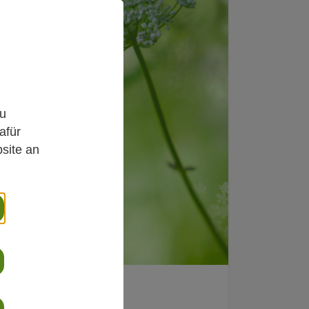
,
zu
afür
site an