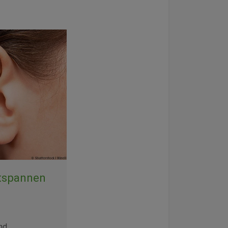
tspannen
nd