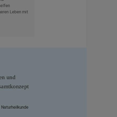
helfen
geren Leben mit
len und
samtkonzept
 Naturheilkunde