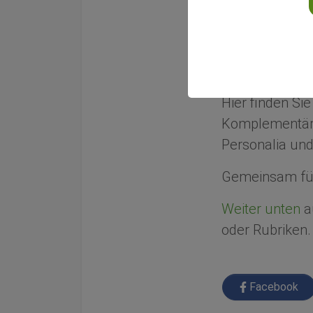
Gemeinsam f
Wir informiere
Integrativen Me
Hier finden Si
Komplementärm
Personalia und
Gemeinsam für
Weiter unten
au
oder Rubriken.
Facebook