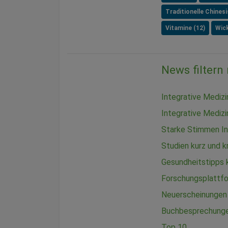
Traditionelle Chines
Vitamine (12)
Wick
News filtern
Integrative Mediz
Integrative Medizi
Starke Stimmen In
Studien kurz und 
Gesundheitstipps
Forschungsplattf
Neuerscheinungen
Buchbesprechung
Top 10