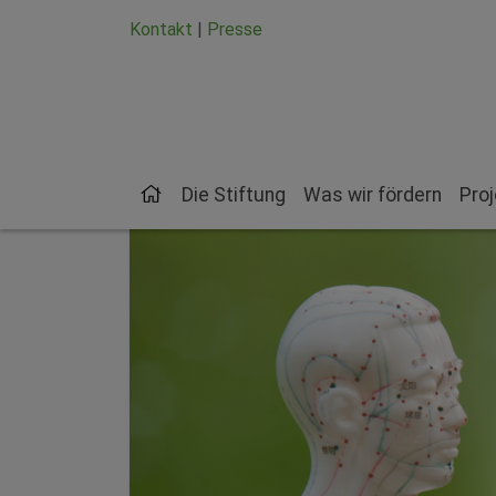
Zum Hauptinhalt springen
Zum Seiten-Footer springen
Kontakt
|
Presse
Die Stiftung
Was wir fördern
Pro