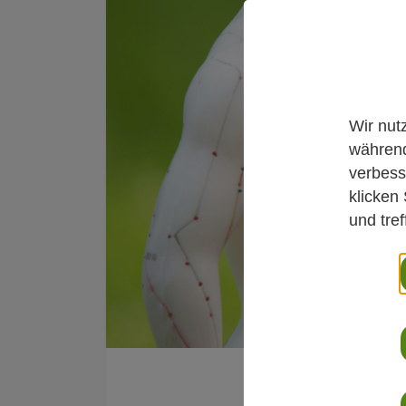
Wir nut
während
verbess
klicken
und tre
Newsroom