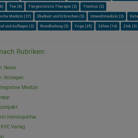
6)
Tee (8)
Tiergestützte Therapie (2)
Tinnitus (2)
ische Medizin (37)
Übelkeit und Erbrechen (5)
Umweltmedizin (3)
Vete
el und Auflagen (3)
Wundheilung (5)
Yoga (25)
Zähne (14)
Zink (5)
 nach Rubriken:
in: News
n: Anzeigen
tegrative Medizin
knapp
 kompakt
orm Homöopathie
 KVC Verlag
en