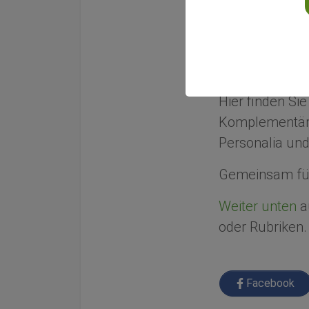
Gemeinsam f
Wir informiere
Integrativen Me
Hier finden Si
Komplementärm
Personalia und
Gemeinsam für
Weiter unten
au
oder Rubriken.
Facebook