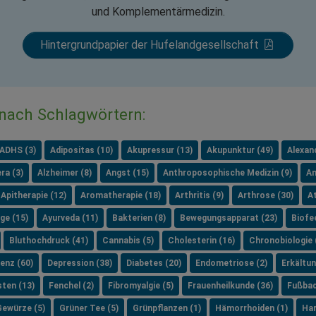
und Komplementärmedizin.
Hintergrundpapier der Hufelandgesellschaft
 nach Schlagwörtern:
ADHS (3)
Adipositas (10)
Akupressur (13)
Akupunktur (49)
Alexan
ra (3)
Alzheimer (8)
Angst (15)
Anthroposophische Medizin (9)
An
Apitherapie (12)
Aromatherapie (18)
Arthritis (9)
Arthrose (30)
A
ge (15)
Ayurveda (11)
Bakterien (8)
Bewegungsapparat (23)
Biofe
Bluthochdruck (41)
Cannabis (5)
Cholesterin (16)
Chronobiologie 
enz (60)
Depression (38)
Diabetes (20)
Endometriose (2)
Erkältun
sten (13)
Fenchel (2)
Fibromyalgie (5)
Frauenheilkunde (36)
Fußbad
Gewürze (5)
Grüner Tee (5)
Grünpflanzen (1)
Hämorrhoiden (1)
Har