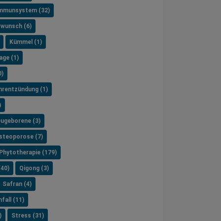
mmunsystem (32)
rwunsch (6)
Kümmel (1)
age (1)
0)
hrentzündung (1)
)
ugeborene (3)
steoporose (7)
Phytotherapie (179)
(40)
Qigong (3)
Safran (4)
fall (11)
)
Stress (31)