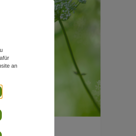
,
zu
afür
site an