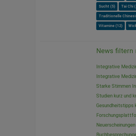
Sucht (5)
Tai Chi (
Traditionelle Chines
Vitamine (12)
Wick
News filtern
Integrative Mediz
Integrative Medizi
Starke Stimmen In
Studien kurz und 
Gesundheitstipps
Forschungsplattf
Neuerscheinungen
Buchbesprechung