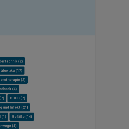
dertechnik (2)
tibiotika (17)
temtherapie (2)
edback (4)
(7)
COPD (7)
g und Infekt (21)
 (1)
Gefäße (14)
nwege (4)