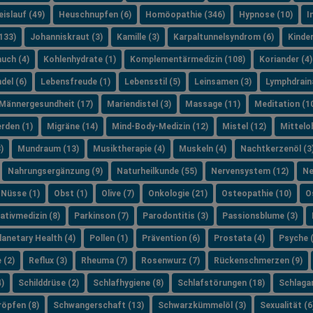
islauf (49)
Heuschnupfen (6)
Homöopathie (346)
Hypnose (10)
I
133)
Johanniskraut (3)
Kamille (3)
Karpaltunnelsyndrom (6)
Kinde
uch (4)
Kohlenhydrate (1)
Komplementärmedizin (108)
Koriander (4)
del (6)
Lebensfreude (1)
Lebensstil (5)
Leinsamen (3)
Lymphdrain
Männergesundheit (17)
Mariendistel (3)
Massage (11)
Meditation (1
rden (1)
Migräne (14)
Mind-Body-Medizin (12)
Mistel (12)
Mittelo
)
Mundraum (13)
Musiktherapie (4)
Muskeln (4)
Nachtkerzenöl (3
Nahrungsergänzung (9)
Naturheilkunde (55)
Nervensystem (12)
Ne
Nüsse (1)
Obst (1)
Olive (7)
Onkologie (21)
Osteopathie (10)
O
iativmedizin (8)
Parkinson (7)
Parodontitis (3)
Passionsblume (3)
lanetary Health (4)
Pollen (1)
Prävention (6)
Prostata (4)
Psyche 
 (2)
Reflux (3)
Rheuma (7)
Rosenwurz (7)
Rückenschmerzen (9)
)
Schilddrüse (2)
Schlafhygiene (8)
Schlafstörungen (18)
Schlagan
öpfen (8)
Schwangerschaft (13)
Schwarzkümmelöl (3)
Sexualität (6