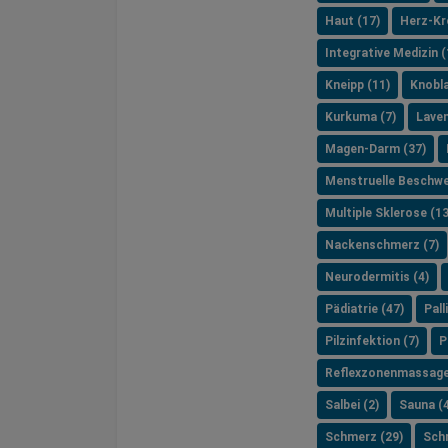
Haut (17)
Herz-Kre
Integrative Medizin (
Kneipp (11)
Knobla
Kurkuma (7)
Laven
Magen-Darm (37)
Menstruelle Beschwe
Multiple Sklerose (13
Nackenschmerz (7)
Neurodermitis (4)
Pädiatrie (47)
Pall
Pilzinfektion (7)
P
Reflexzonenmassage
Salbei (2)
Sauna (4
Schmerz (29)
Schr