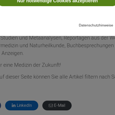
Nur notwendige Cookies akzeptieren
ür eine Medizin der Zukunft!
n Sie über Neuigkeiten aus Wissenschaft und Fors
Datenschutzhinweise
dizin.
e Studien und Metaanalysen, Reportagen aus der We
edizin und Naturheilkunde, Buchbesprechungen 
 Anzeigen.
 eine Medizin der Zukunft!
f dieser Seite können Sie alle Artikel filtern nach
LinkedIn
E-Mail