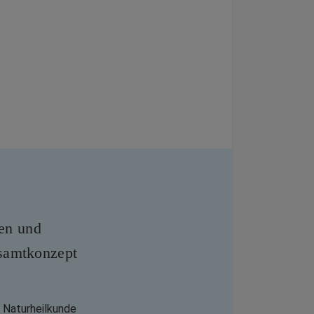
len und
samtkonzept
 Naturheilkunde