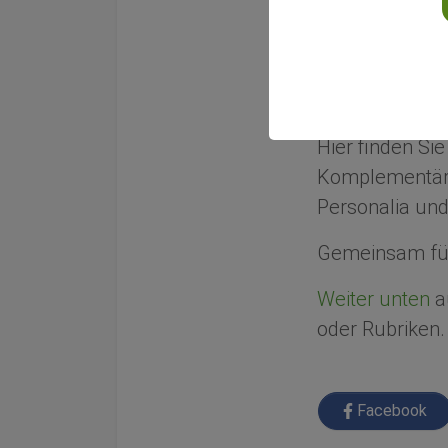
Gemeinsam f
Wir informiere
Integrativen Me
Hier finden Si
Komplementärm
Personalia und
Gemeinsam für
Weiter unten
au
oder Rubriken.
Facebook