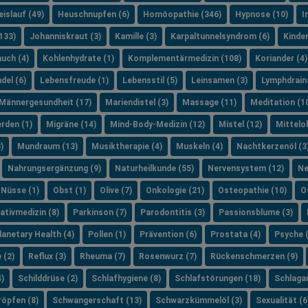
islauf (49)
Heuschnupfen (6)
Homöopathie (346)
Hypnose (10)
I
133)
Johanniskraut (3)
Kamille (3)
Karpaltunnelsyndrom (6)
Kinde
uch (4)
Kohlenhydrate (1)
Komplementärmedizin (108)
Koriander (4)
del (6)
Lebensfreude (1)
Lebensstil (5)
Leinsamen (3)
Lymphdrain
Männergesundheit (17)
Mariendistel (3)
Massage (11)
Meditation (1
rden (1)
Migräne (14)
Mind-Body-Medizin (12)
Mistel (12)
Mittelo
)
Mundraum (13)
Musiktherapie (4)
Muskeln (4)
Nachtkerzenöl (3
Nahrungsergänzung (9)
Naturheilkunde (55)
Nervensystem (12)
Ne
Nüsse (1)
Obst (1)
Olive (7)
Onkologie (21)
Osteopathie (10)
O
iativmedizin (8)
Parkinson (7)
Parodontitis (3)
Passionsblume (3)
lanetary Health (4)
Pollen (1)
Prävention (6)
Prostata (4)
Psyche 
 (2)
Reflux (3)
Rheuma (7)
Rosenwurz (7)
Rückenschmerzen (9)
)
Schilddrüse (2)
Schlafhygiene (8)
Schlafstörungen (18)
Schlagan
öpfen (8)
Schwangerschaft (13)
Schwarzkümmelöl (3)
Sexualität (6