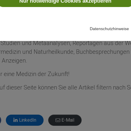
Nur notwendige Cookies akzeptieren
ür eine Medizin der Zukunft!
n Sie über Neuigkeiten aus Wissenschaft und Fors
Datenschutzhinweise
dizin.
e Studien und Metaanalysen, Reportagen aus der We
edizin und Naturheilkunde, Buchbesprechungen 
 Anzeigen.
 eine Medizin der Zukunft!
f dieser Seite können Sie alle Artikel filtern nach
LinkedIn
E-Mail