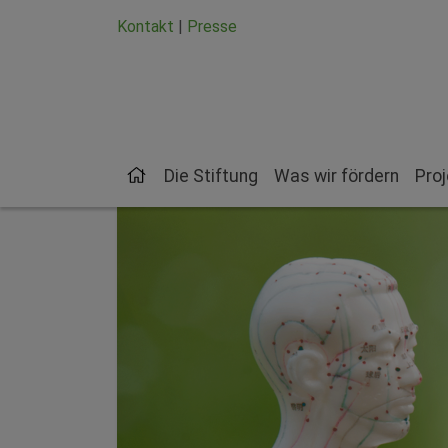
Zum Hauptinhalt springen
Zum Seiten-Footer springen
Kontakt
|
Presse
Die Stiftung
Was wir fördern
Pro