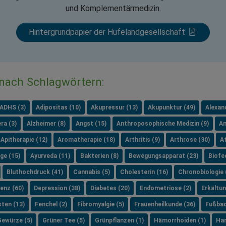
und Komplementärmedizin.
Hintergrundpapier der Hufelandgesellschaft
 nach Schlagwörtern:
ADHS (3)
Adipositas (10)
Akupressur (13)
Akupunktur (49)
Alexan
ra (3)
Alzheimer (8)
Angst (15)
Anthroposophische Medizin (9)
An
Apitherapie (12)
Aromatherapie (18)
Arthritis (9)
Arthrose (30)
A
ge (15)
Ayurveda (11)
Bakterien (8)
Bewegungsapparat (23)
Biofe
Bluthochdruck (41)
Cannabis (5)
Cholesterin (16)
Chronobiologie 
enz (60)
Depression (38)
Diabetes (20)
Endometriose (2)
Erkältun
sten (13)
Fenchel (2)
Fibromyalgie (5)
Frauenheilkunde (36)
Fußbad
Gewürze (5)
Grüner Tee (5)
Grünpflanzen (1)
Hämorrhoiden (1)
Har