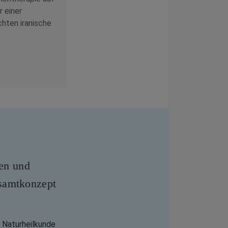
r einer
hten iranische
len und
samtkonzept
 Naturheilkunde