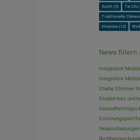
Sucht (5)
Tai Chi (
Traditionelle Chines
Vitamine (12)
Wick
News filtern
Integrative Mediz
Integrative Medizi
Starke Stimmen In
Studien kurz und 
Gesundheitstipps
Forschungsplattf
Neuerscheinungen
Buchbesprechung