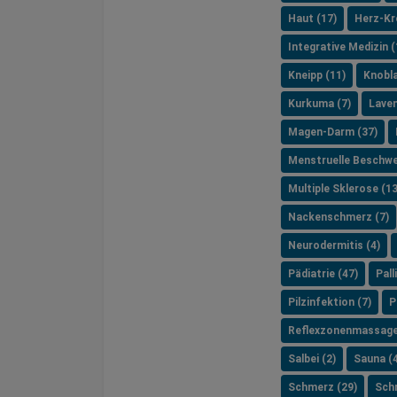
Haut (17)
Herz-Kre
Integrative Medizin (
Kneipp (11)
Knobla
Kurkuma (7)
Laven
Magen-Darm (37)
Menstruelle Beschwe
Multiple Sklerose (13
Nackenschmerz (7)
Neurodermitis (4)
Pädiatrie (47)
Pall
Pilzinfektion (7)
P
Reflexzonenmassage
Salbei (2)
Sauna (4
Schmerz (29)
Schr