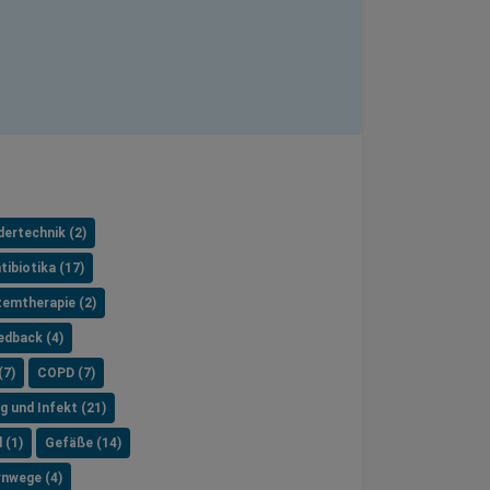
dertechnik (2)
tibiotika (17)
temtherapie (2)
edback (4)
(7)
COPD (7)
g und Infekt (21)
 (1)
Gefäße (14)
nwege (4)