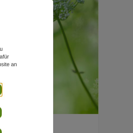
,
zu
afür
site an