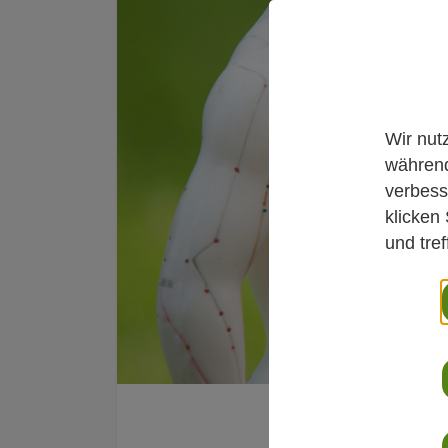
Wir nut
während
verbess
klicken
und tre
Newsroom