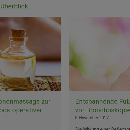
Überblick
onen­massage zur
Entspannende Fu
postoperativer
vor Bronchoskopi
n
8. November 2017
Die Wirkung einer Reflexzo