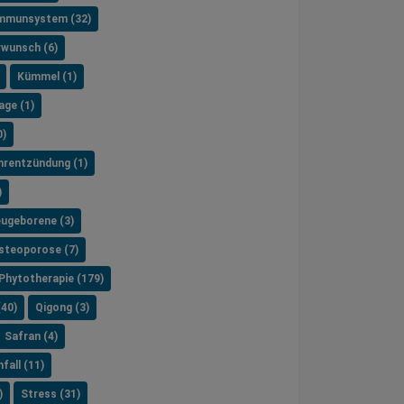
mmunsystem (32)
rwunsch (6)
Kümmel (1)
age (1)
0)
hrentzündung (1)
)
ugeborene (3)
steoporose (7)
Phytotherapie (179)
(40)
Qigong (3)
Safran (4)
fall (11)
)
Stress (31)