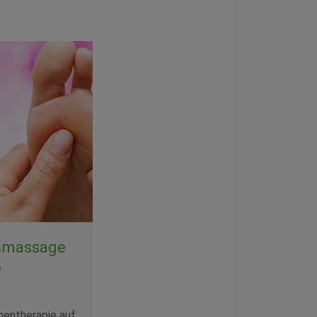
ßmassage
e
nentherapie auf