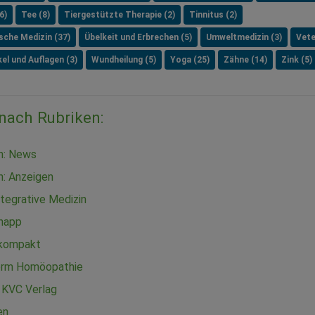
6)
Tee (8)
Tiergestützte Therapie (2)
Tinnitus (2)
ische Medizin (37)
Übelkeit und Erbrechen (5)
Umweltmedizin (3)
Vete
el und Auflagen (3)
Wundheilung (5)
Yoga (25)
Zähne (14)
Zink (5)
 nach Rubriken:
in: News
n: Anzeigen
tegrative Medizin
knapp
 kompakt
orm Homöopathie
 KVC Verlag
en