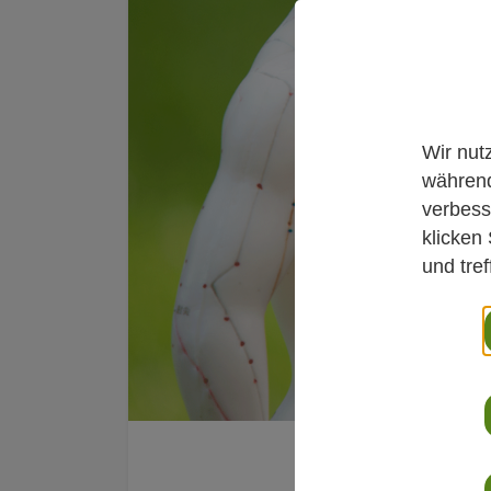
Wir nut
während
verbess
klicken
und tre
Newsroom