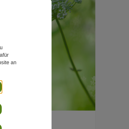
,
zu
afür
site an