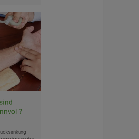
sind
nnvoll?
drucksenkung