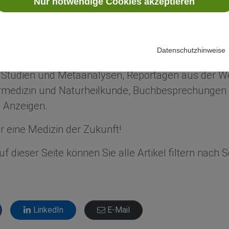
Nur notwendige Cookies akzeptieren
ür eine Medizin der Zukunft!
n Sie über Neuigkeiten aus Wissenschaft und Fors
Datenschutzhinweise
dizin.
e Studien und Metaanalysen, Reportagen aus der We
edizin und Naturheilkunde, Buchbesprechungen 
 Anzeigen.
 eine Medizin der Zukunft!
f dieser Seite können Sie alle Artikel filtern nach
LinkedIn
E-Mail