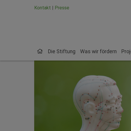
Zum Hauptinhalt springen
Zum Seiten-Footer springen
Kontakt
|
Presse
Die Stiftung
Was wir fördern
Pro