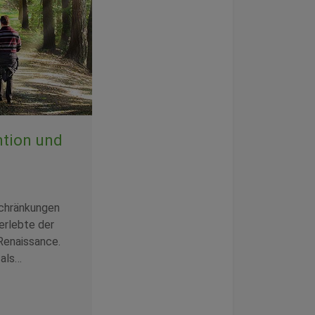
ntion und
chränkungen
erlebte der
 Renaissance.
 als…