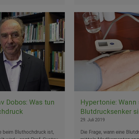
av Dobos: Was tun
Hypertonie: Wann 
chdruck
Blutdrucksenker si
29. Juli 2019
 beim Bluthochdruck ist,
Die Frage, wann eine Blut