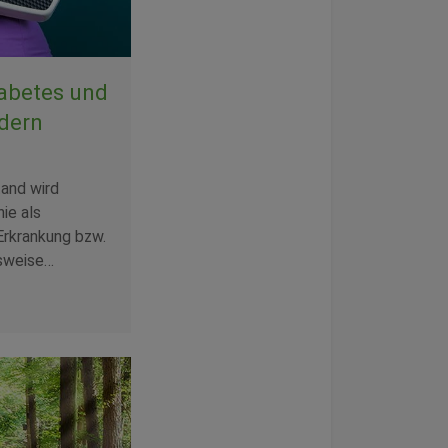
iabetes und
dern
and wird
nie als
Erkrankung bzw.
gsweise…