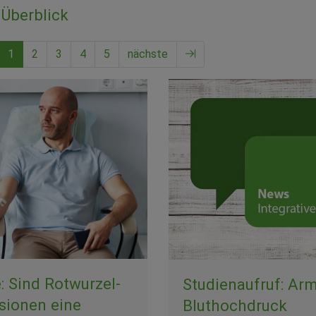
Überblick
1
2
3
4
5
nächste
: Sind Rotwurzel-
Studienaufruf: Ar
usionen eine
Bluthochdruck