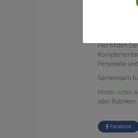
Gemeinsam f
Wir informiere
Integrativen Me
Hier finden Si
Komplementärm
Personalia und
Gemeinsam für
Weiter unten
au
oder Rubriken.
Facebook