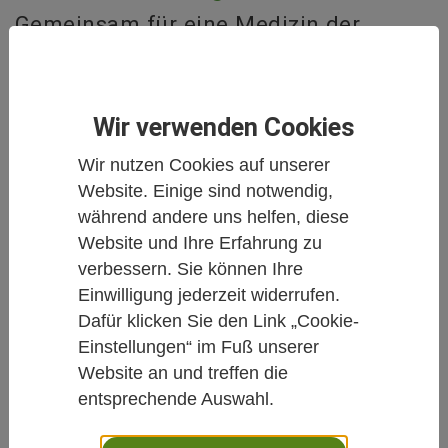
Gemeinsam für eine Medizin der
Zukunft!
Wir informieren Sie über Neuigkeiten aus
Wir verwenden Cookies
Wissenschaft und Forschung zur Integrativen
Wir nutzen Cookies auf unserer
Medizin.
Website. Einige sind notwendig,
Hier finden Sie Studien und Metaanalysen,
während andere uns helfen, diese
Reportagen aus der Welt der
Website und Ihre Erfahrung zu
Komplementärmedizin und Naturheilkunde,
verbessern. Sie können Ihre
Buchbesprechungen oder auch Personalia und
Einwilligung jederzeit widerrufen.
Anzeigen.
Dafür klicken Sie den Link „Cookie-
Einstellungen“ im Fuß unserer
Gemeinsam für eine Medizin der Zukunft!
Website an und treffen die
entsprechende Auswahl.
Weiter unten
auf dieser Seite können Sie alle
Artikel filtern nach Schlagworten oder