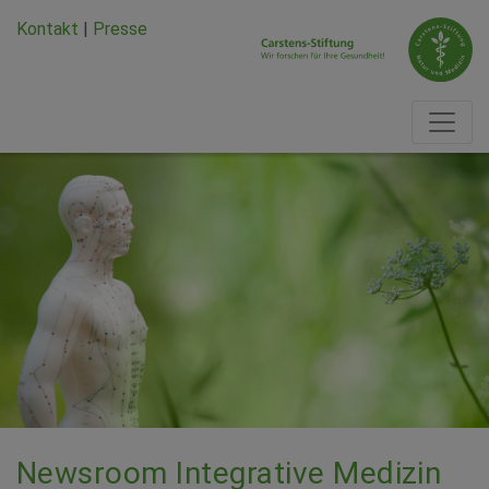
Zum Hauptinhalt springen
Zum Seiten-Footer springen
Kontakt
|
Presse
Newsroom Integrative Medizin