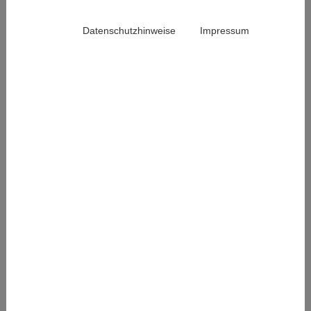
Datenschutzhinweise
Impressum
Umfrage: Verbundenheitserleben in
Deutschland
13. Juli 2026
Das Institut für Integrative Gesundheitsversorgung
und Gesundheitsförderung (IGVF) an der Universität
Witten/Herdecke unter der Leitung von…
Weiterlesen