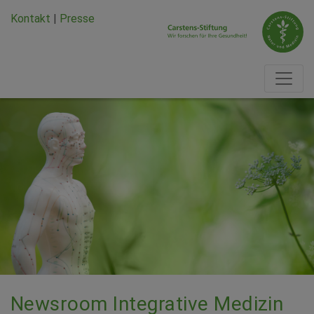
Zum Hauptinhalt springen
Zum Seiten-Footer springen
Kontakt
|
Presse
Newsroom Integrative Medizin