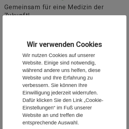
Gemeinsam für eine Medizin der
Zukunft!
Wir informieren Sie über Neuigkeiten aus
Wissenschaft und Forschung zur Integrativen
Wir verwenden Cookies
Medizin.
Wir nutzen Cookies auf unserer
Hier finden Sie Studien und Metaanalysen,
Website. Einige sind notwendig,
Reportagen aus der Welt der
während andere uns helfen, diese
Komplementärmedizin und Naturheilkunde,
Website und Ihre Erfahrung zu
Buchbesprechungen oder auch Personalia und
verbessern. Sie können Ihre
Anzeigen.
Einwilligung jederzeit widerrufen.
Dafür klicken Sie den Link „Cookie-
Gemeinsam für eine Medizin der Zukunft!
Einstellungen“ im Fuß unserer
Website an und treffen die
Weiter unten
auf dieser Seite können Sie alle
entsprechende Auswahl.
Artikel filtern nach Schlagworten oder