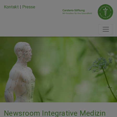
Zum Hauptinhalt springen
Zum Seiten-Footer springen
Kontakt
|
Presse
Newsroom Integrative Medizin