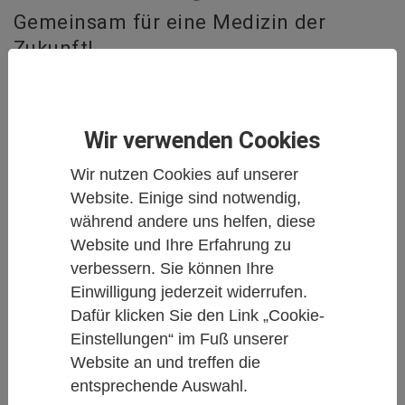
Gemeinsam für eine Medizin der
Zukunft!
Wir informieren Sie über Neuigkeiten aus
Wissenschaft und Forschung zur Integrativen
Wir verwenden Cookies
Medizin.
Wir nutzen Cookies auf unserer
Hier finden Sie Studien und Metaanalysen,
Website. Einige sind notwendig,
Reportagen aus der Welt der
während andere uns helfen, diese
Komplementärmedizin und Naturheilkunde,
Website und Ihre Erfahrung zu
Buchbesprechungen oder auch Personalia und
verbessern. Sie können Ihre
Anzeigen.
Einwilligung jederzeit widerrufen.
Dafür klicken Sie den Link „Cookie-
Gemeinsam für eine Medizin der Zukunft!
Einstellungen“ im Fuß unserer
Website an und treffen die
Weiter unten
auf dieser Seite können Sie alle
entsprechende Auswahl.
Artikel filtern nach Schlagworten oder