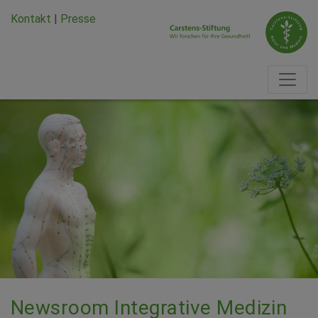
Zum Hauptinhalt springen
Zum Seiten-Footer springen
Kontakt
|
Presse
Newsroom Integrative Medizin