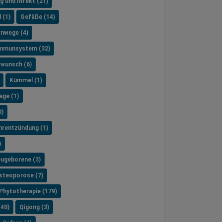
g und Infekt (21)
 (1)
Gefäße (14)
nwege (4)
mmunsystem (32)
rwunsch (6)
Kümmel (1)
age (1)
0)
hrentzündung (1)
)
ugeborene (3)
steoporose (7)
Phytotherapie (179)
(40)
Qigong (3)