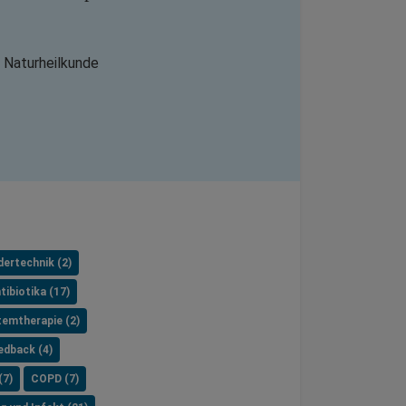
 Naturheilkunde
dertechnik (2)
tibiotika (17)
temtherapie (2)
edback (4)
(7)
COPD (7)