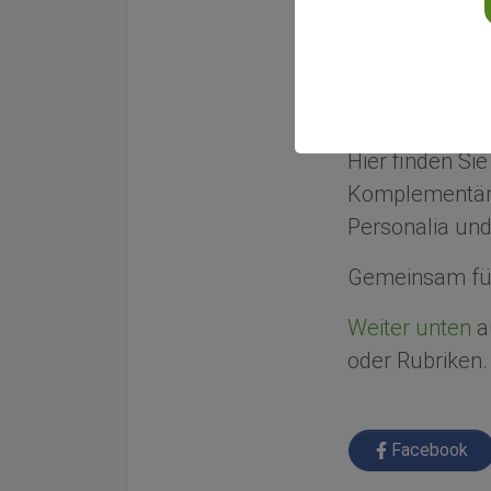
Gemeinsam f
Wir informiere
Integrativen Me
Hier finden Si
Komplementärm
Personalia und
Gemeinsam für
Weiter unten
au
oder Rubriken.
Facebook