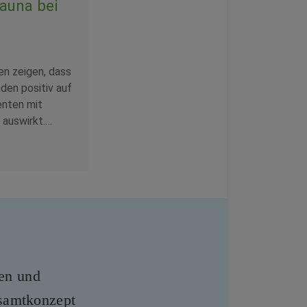
Sauna bei
n zeigen, dass
den positiv auf
enten mit
 auswirkt.…
len und
samtkonzept