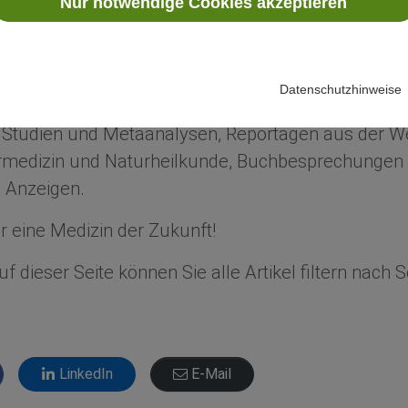
Nur notwendige Cookies akzeptieren
ür eine Medizin der Zukunft!
n Sie über Neuigkeiten aus Wissenschaft und Fors
Datenschutzhinweise
dizin.
e Studien und Metaanalysen, Reportagen aus der We
edizin und Naturheilkunde, Buchbesprechungen 
 Anzeigen.
 eine Medizin der Zukunft!
f dieser Seite können Sie alle Artikel filtern nach
LinkedIn
E-Mail