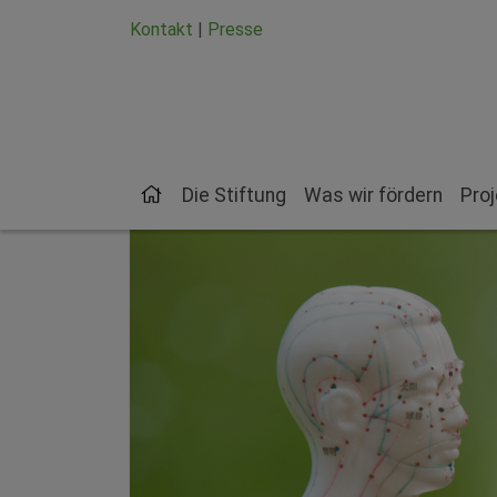
Zum Hauptinhalt springen
Zum Seiten-Footer springen
Kontakt
|
Presse
Die Stiftung
Was wir fördern
Pro