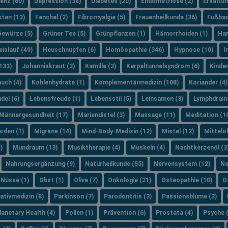
enz (60)
Depression (38)
Diabetes (20)
Endometriose (2)
Erkältun
sten (13)
Fenchel (2)
Fibromyalgie (5)
Frauenheilkunde (36)
Fußbad
Gewürze (5)
Grüner Tee (5)
Grünpflanzen (1)
Hämorrhoiden (1)
Har
islauf (49)
Heuschnupfen (6)
Homöopathie (346)
Hypnose (10)
I
133)
Johanniskraut (3)
Kamille (3)
Karpaltunnelsyndrom (6)
Kinde
uch (4)
Kohlenhydrate (1)
Komplementärmedizin (108)
Koriander (4)
del (6)
Lebensfreude (1)
Lebensstil (5)
Leinsamen (3)
Lymphdrain
Männergesundheit (17)
Mariendistel (3)
Massage (11)
Meditation (1
rden (1)
Migräne (14)
Mind-Body-Medizin (12)
Mistel (12)
Mittelo
)
Mundraum (13)
Musiktherapie (4)
Muskeln (4)
Nachtkerzenöl (3
Nahrungsergänzung (9)
Naturheilkunde (55)
Nervensystem (12)
Ne
Nüsse (1)
Obst (1)
Olive (7)
Onkologie (21)
Osteopathie (10)
O
iativmedizin (8)
Parkinson (7)
Parodontitis (3)
Passionsblume (3)
lanetary Health (4)
Pollen (1)
Prävention (6)
Prostata (4)
Psyche 