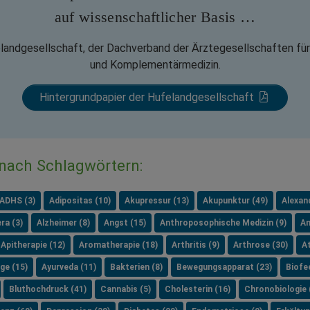
auf wissenschaftlicher Basis …
elandgesellschaft, der Dachverband der Ärztegesellschaften für
und Komplementärmedizin.
Hintergrundpapier der Hufelandgesellschaft
 nach Schlagwörtern:
ADHS (3)
Adipositas (10)
Akupressur (13)
Akupunktur (49)
Alexan
ra (3)
Alzheimer (8)
Angst (15)
Anthroposophische Medizin (9)
An
Apitherapie (12)
Aromatherapie (18)
Arthritis (9)
Arthrose (30)
A
ge (15)
Ayurveda (11)
Bakterien (8)
Bewegungsapparat (23)
Biofe
Bluthochdruck (41)
Cannabis (5)
Cholesterin (16)
Chronobiologie 