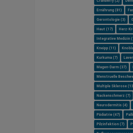
Cranberry (2)
Dem
Ernährung (81)
Fa
Gerontologie (3)
Haut (17)
Herz-Kre
Integrative Medizin (
Kneipp (11)
Knobla
Kurkuma (7)
Laven
Magen-Darm (37)
Menstruelle Beschwe
Multiple Sklerose (13
Nackenschmerz (7)
Neurodermitis (4)
Pädiatrie (47)
Pall
Pilzinfektion (7)
P