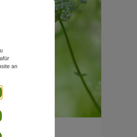
,
zu
afür
site an