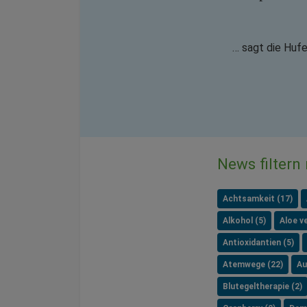
… sagt die Huf
News filtern
Achtsamkeit (17)
Alkohol (5)
Aloe ve
Antioxidantien (5)
Atemwege (22)
Au
Blutegeltherapie (2)