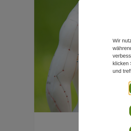
Wir nut
während
verbess
klicken
und tre
Newsroom