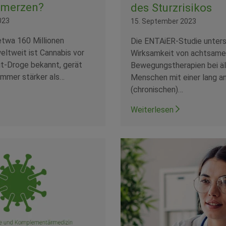
hmerzen?
des Sturzrisikos
023
15. September 2023
etwa 160 Millionen
Die ENTAiER-Studie unters
ltweit ist Cannabis vor
Wirksamkeit von achtsam
eit-Droge bekannt, gerät
Bewegungstherapien bei ä
 immer stärker als…
Menschen mit einer lang a
(chronischen)…
Weiterlesen