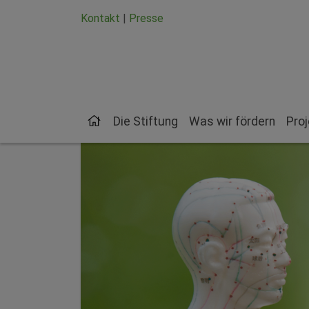
Zum Hauptinhalt springen
Zum Seiten-Footer springen
Kontakt
|
Presse
Die Stiftung
Was wir fördern
Pro