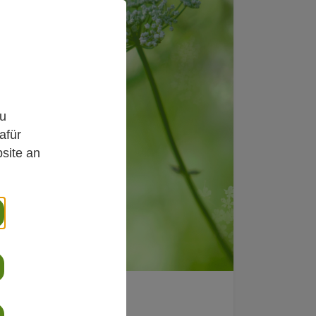
,
zu
afür
site an