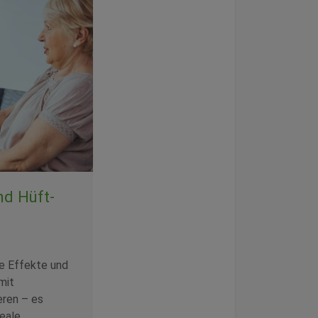
nd Hüft-
he Effekte und
mit
eren – es
deale…