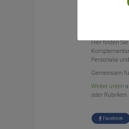
Gemeinsam f
Wir informiere
Integrativen Me
Hier finden Si
Komplementärm
Personalia und
Gemeinsam für
Weiter unten
au
oder Rubriken.
Facebook