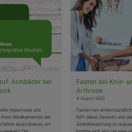
Fasten bei Knie- u
ruf: Armbäder bei
Arthrose
ruck
4. August 2023
Fasten hat antientzündlic
ielle Hypertonie und
hilft dabei, Gewicht und da
Ihren Medikamenten ein
Gelenkbelastung zu reduzi
rfahren ausprobieren, um
könnte sich also um eine i
zu senken? Die…