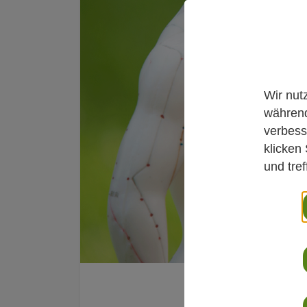
Wir nut
während
verbess
klicken
und tre
Newsroom