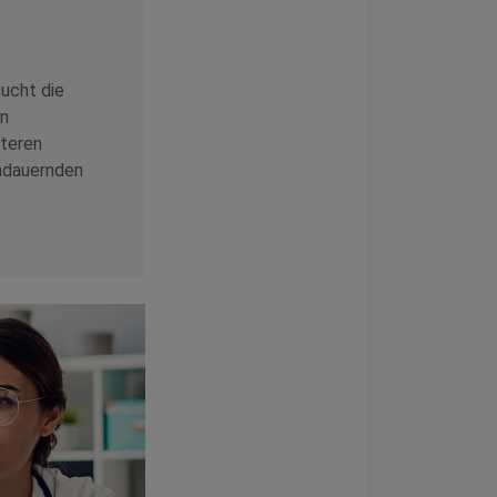
ucht die
en
lteren
ndauernden