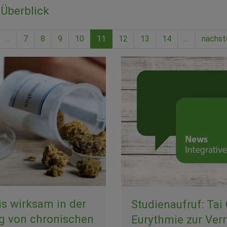
Überblick
…
7
8
9
10
11
12
13
14
…
nächst
is wirksam in der
Studienaufruf: Tai
g von chronischen
Eurythmie zur Ver