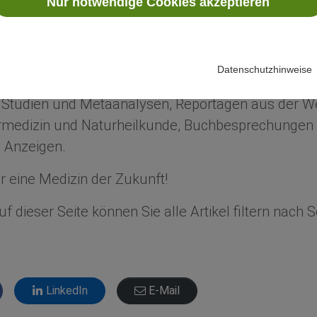
Nur notwendige Cookies akzeptieren
ür eine Medizin der Zukunft!
n Sie über Neuigkeiten aus Wissenschaft und Fors
Datenschutzhinweise
dizin.
e Studien und Metaanalysen, Reportagen aus der We
edizin und Naturheilkunde, Buchbesprechungen 
 Anzeigen.
 eine Medizin der Zukunft!
f dieser Seite können Sie alle Artikel filtern nach
LinkedIn
E-Mail