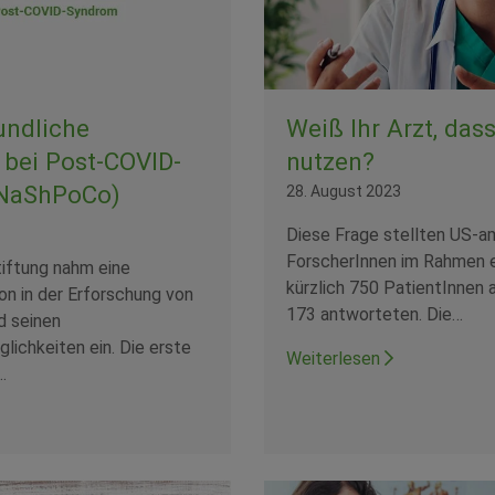
undliche
Weiß Ihr Arzt, das
e bei Post-COVID-
nutzen?
NaShPoCo)
28. August 2023
Diese Frage stellten US-a
ForscherInnen im Rahmen e
iftung nahm eine
kürzlich 750 PatientInnen 
ion in der Erforschung von
173 antworteten. Die…
 seinen
ichkeiten ein. Die erste
Weiterlesen
…