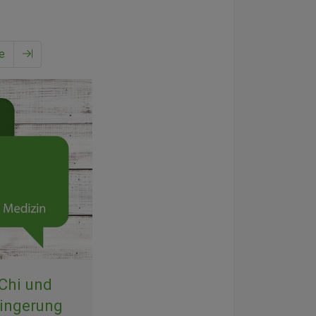
e
 Chi und
ringerung