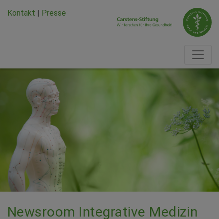
Zum Hauptinhalt springen
Zum Seiten-Footer springen
Kontakt
|
Presse
Newsroom Integrative Medizin