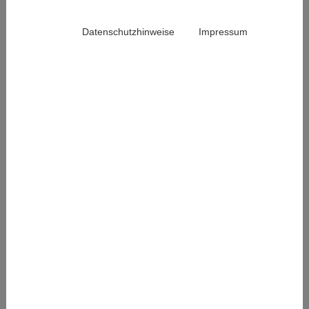
Datenschutzhinweise
Impressum
Universitätsprofessor (m/w/d) für
Integrative Gesundheitsversorgung
und Prävention
27. Mai 2024
Stellenangebot der Medizinischen Fakultät der
Universität Augsburg. Bewerbungsschluss ist der
14.06.24.
Weiterlesen