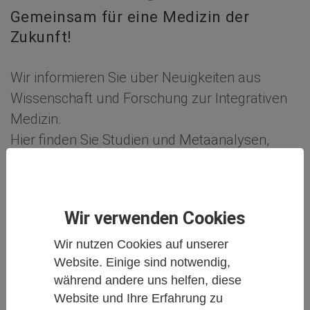
Gemeinsam für eine Medizin der
Zukunft!
Wir informieren Sie über Neuigkeiten aus
Wissenschaft und Forschung zur Integrativen
Medizin.
Hier finden Sie Studien und Metaanalysen,
Reportagen aus der Welt der
Komplementärmedizin und Naturheilkunde,
Buchbesprechungen oder auch Personalia und
Wir verwenden Cookies
Anzeigen.
Wir nutzen Cookies auf unserer
Gemeinsam für eine Medizin der Zukunft!
Website. Einige sind notwendig,
während andere uns helfen, diese
Weiter unten
auf dieser Seite können Sie alle
Website und Ihre Erfahrung zu
Artikel filtern nach Schlagworten oder