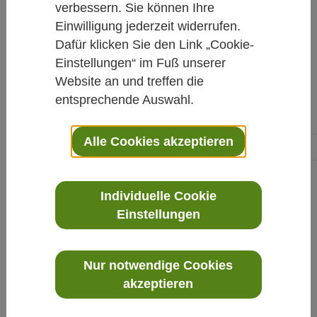
verbessern. Sie können Ihre
Rubriken.
Einwilligung jederzeit widerrufen.
Dafür klicken Sie den Link „Cookie-
Einstellungen“ im Fuß unserer
Website an und treffen die
entsprechende Auswahl.
Die News im Überblick
Alle Cookies akzeptieren
vorherige
1
2
3
4
5
6
7
8
…
Individuelle Cookie
Einstellungen
Nur notwendige Cookies
akzeptieren