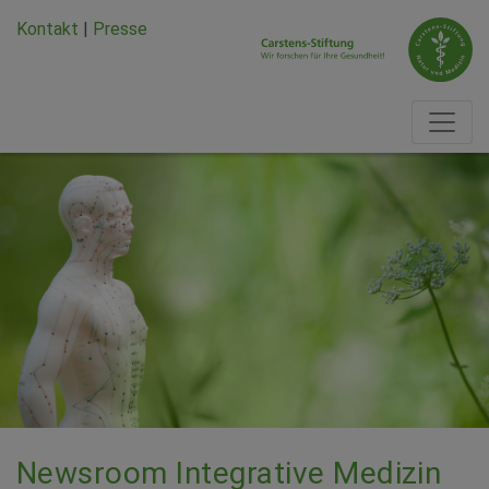
Zum Hauptinhalt springen
Zum Seiten-Footer springen
Kontakt
|
Presse
Newsroom Integrative Medizin