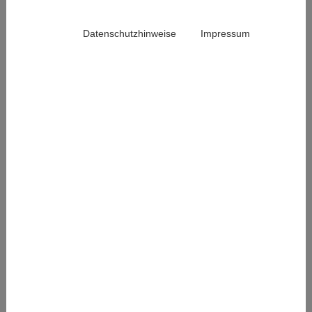
Datenschutzhinweise
Impressum
Arthritis: Hand-Fuß-Bad mit warmem
(Salz)Wasser
15. September 2025
Die rheumatoide Arthritis ist eine chronisch-
entzündliche Systemerkrankung, die die Innenhaut der
Gelenke befällt. Häufig sind gerade die relativ…
Weiterlesen