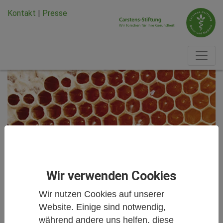
Zum Hauptinhalt springen
Zum Seiten-Footer springen
Kontakt
|
Presse
Wir verwenden Cookies
Wir nutzen Cookies auf unserer
Website. Einige sind notwendig,
während andere uns helfen, diese