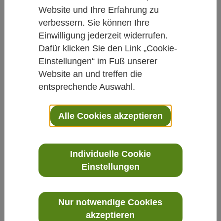
Website und Ihre Erfahrung zu
Studien kurz und knapp
verbessern. Sie können Ihre
Einwilligung jederzeit widerrufen.
Natürliches Antibiotikum Honig
Dafür klicken Sie den Link „Cookie-
Einstellungen“ im Fuß unserer
Von Daniela Hacke
Website an und treffen die
21.01.2015
entsprechende Auswahl.
Wundheilung
Apitherapie
Antibiotika
Alle Cookies akzeptieren
Deshalb ist er so erfolgreich bei
Wundinfekten: In einem Laborversuch
Individuelle Cookie
Einstellungen
entdeckten Wissenschaftler in Bienen
lebende Milchsäurebakterien, die auch im
Honig enthalten sind – eine effektive Waffe
Nur notwendige Cookies
gegen Wundpathogene.
akzeptieren