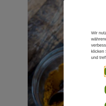
Wir nut
während
verbess
klicken
und tre