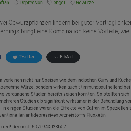
fran
Depression
Angst
Gewürze
wei Gewürzpflanzen lindern bei guter Verträglichke
erdings bringt eine Kombination keine Vorteile, wie
.
Twitter
E-Mail
 verleihen nicht nur Speisen wie dem indischen Curry und Kuche
ngenehme Würze, sondern wirken auch stimmungsaufhellend bei
e vergangene Studien bereits zeigen konnten. So stellten sich 
mehreren Studien als signifikant wirksamer in der Behandlung v
, in einigen Studien waren die Effekte von Safran im Speziellen 
entionellen antidepressiven Arzneistoffs Fluoxetin.
curred! Request: 607b943d23b07