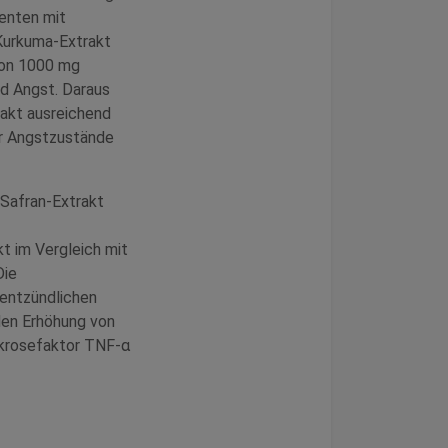
ienten mit
Kurkuma-Extrakt
 von 1000 mg
nd Angst. Daraus
rakt ausreichend
er Angstzustände
 Safran-Extrakt
t im Vergleich mit
Die
ientzündlichen
den Erhöhung von
ekrosefaktor TNF-α