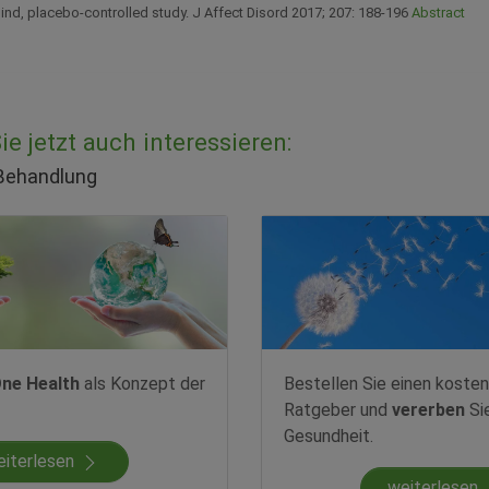
nd, placebo-controlled study. J Affect Disord 2017; 207: 188-196
Abstract
e jetzt auch interessieren:
 Behandlung
ne Health
als Konzept der
Bestellen Sie einen kosten
Ratgeber und
vererben
Si
Gesundheit.
eiterlesen
weiterlesen