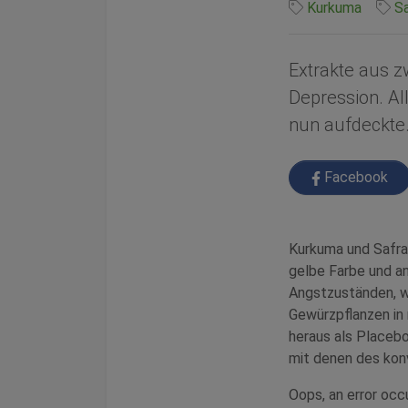
Kurkuma
Sa
Extrakte aus z
Depression. All
nun aufdeckte
Facebook
Kurkuma und Safran
gelbe Farbe und a
Angstzuständen, wi
Gewürzpflanzen in 
heraus als Placebo
mit denen des konv
Oops, an error oc