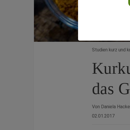
Studien kurz und 
Kurku
das 
Von Daniela Hacke
02.01.2017