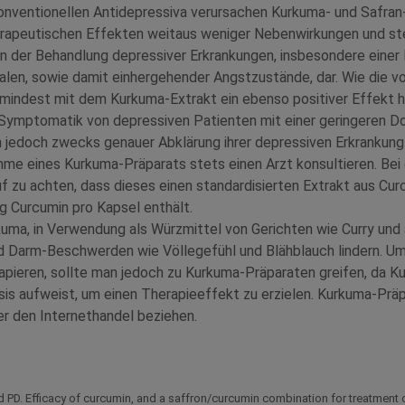
onventionellen Antidepressiva verursachen Kurkuma- und Safran
erapeutischen Effekten weitaus weniger Nebenwirkungen und st
n der Behandlung depressiver Erkrankungen, insbesondere einer
len, sowie damit einhergehender Angstzustände, dar. Wie die vo
zumindest mit dem Kurkuma-Extrakt ein ebenso positiver Effekt hi
Symptomatik von depressiven Patienten mit einer geringeren Dos
 jedoch zwecks genauer Abklärung ihrer depressiven Erkrankung
hme eines Kurkuma-Präparats stets einen Arzt konsultieren. Bei
uf zu achten, dass dieses einen standardisierten Extrakt aus Cu
 Curcumin pro Kapsel enthält.
uma, in Verwendung als Würzmittel von Gerichten wie Curry und
d Darm-Beschwerden wie Völlegefühl und Blähblauch lindern. Um
rapieren, sollte man jedoch zu Kurkuma-Präparaten greifen, da 
sis aufweist, um einen Therapieeffekt zu erzielen. Kurkuma-Prä
r den Internethandel beziehen.
PD. Efficacy of curcumin, and a saffron/curcumin combination for treatment 