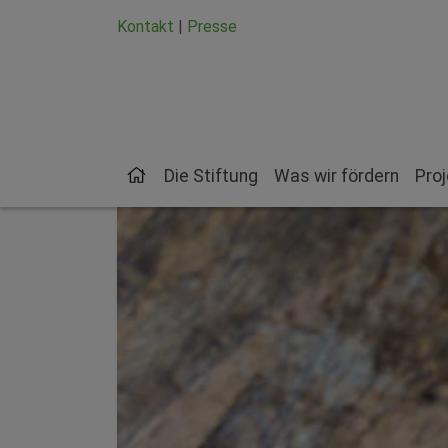
Zum Hauptinhalt springen
Zum Seiten-Footer springen
Kontakt
|
Presse
Die Stiftung
Was wir fördern
Pro