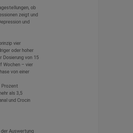
agestellungen, ob
essionen zeigt und
Depression und
inzip vier
riger oder hoher
er Dosierung von 15
f Wochen – vier
hase von einer
7 Prozent
ehr als 3,5
nal und Crocin
 der Auswertung