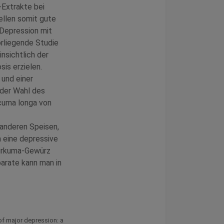
-Extrakte bei
ellen somit gute
 Depression mit
rliegende Studie
nsichtlich der
is erzielen.
 und einer
 der Wahl des
rcuma longa von
 anderen Speisen,
 eine depressive
Kurkuma-Gewürz
parate kann man in
of major depression: a