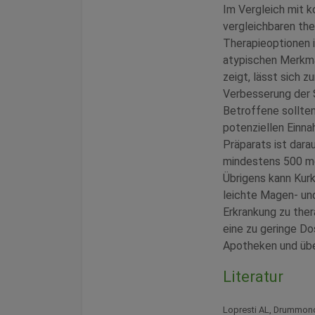
Im Vergleich mit k
vergleichbaren th
Therapieoptionen i
atypischen Merkma
zeigt, lässt sich 
Verbesserung der 
Betroffene sollten
potenziellen Einna
Präparats ist dara
mindestens 500 mg
Übrigens kann Kurk
leichte Magen- un
Erkrankung zu the
eine zu geringe Do
Apotheken und übe
Literatur
Lopresti AL, Drummond 