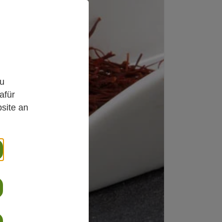
,
zu
afür
site an