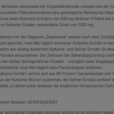
r aktuellen randomisierten Doppelblindstudie standen nun die Fr
aus beiden Pflanzenextrakten eine gesteigerte Wirkung bei Depr
 Dosis eines Kurkuma-Extrakts von 500 mg ähnliche Effekte bei 
e in früheren Studien verwendete Dosis von 1000 mg.
ienten mit der Diagnose „Depression“ wurden nach dem Zufallspr
und gebeten, zwei Mal täglich entweder Kurkuma-Extrakt in nied
ation aus niedrig dosiertem Kurkuma- und Safran-Extrakt (in ein
 Placebo einzunehmen. Der Zeitraum der Behandlung betrug zwöl
 den bisher durchgeführten Studien – zuzüglich einer Eingangsp
 Teilnehmer zwei Mal täglich eine Placebokapsel erhielten.
rkuma-Extrakt setzte sich aus 88 Prozent Curcuminoiden und 
us der Kurkuma-Wurzel zusammen, der Safran-Extrakt enthielt m
alide, zu denen unter anderem die bioaktiven Komponenten Safra
curred! Request: 607b943d23b07
r aufeinanderfolgenden Analysen wurden unter anderem neben