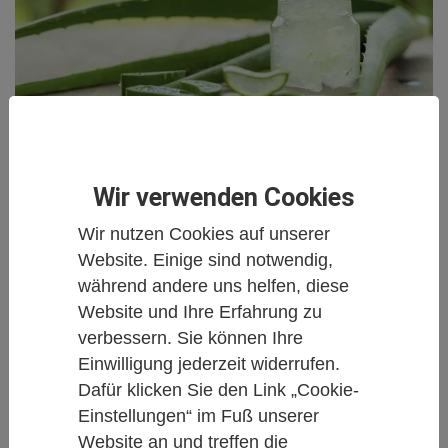
Aphthen: Aloe vera oder Kortison?
Wir verwenden Cookies
21. Mai 2026
Wir nutzen Cookies auf unserer
Aphthen sind vermutlich genauso alt wie die
Website. Einige sind notwendig,
Geschichte des Menschen selbst – die erste
während andere uns helfen, diese
klinische Dokumentation stammt aus dem Jahre
Website und Ihre Erfahrung zu
1898. (2) Besonders oft sind Kinder und
Heranwachsende von den kleinen, aber teilweise sehr
verbessern. Sie können Ihre
schmerzhaften, Entzündungen im Mund betroffen
Einwilligung jederzeit widerrufen.
(3,4). In der Regel heilen die kleinen Geschwüre von
Dafür klicken Sie den Link „Cookie-
selbst ab, um dann allerdings häufig immer wieder
Einstellungen“ im Fuß unserer
zurückzukehren, insbesondere in stressigen
Website an und treffen die