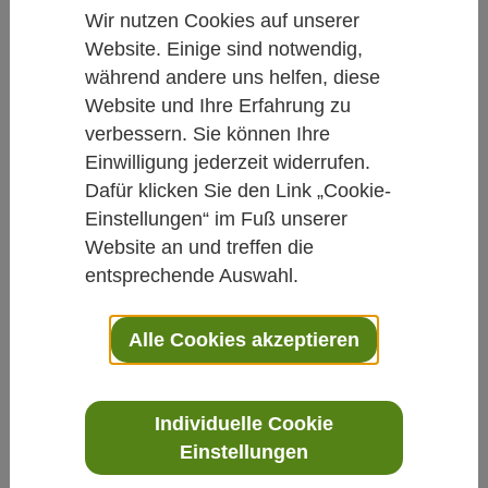
Wir nutzen Cookies auf unserer
Website. Einige sind notwendig,
während andere uns helfen, diese
Website und Ihre Erfahrung zu
COVID-19: Auf die Herzgesundheit
verbessern. Sie können Ihre
achten
Einwilligung jederzeit widerrufen.
1. September 2020
Dafür klicken Sie den Link „Cookie-
"Das Beste ist es, das Virus gar nicht erst zu
Einstellungen“ im Fuß unserer
bekommen", sagt Prof. Dr. Andreas Michalsen,
Website an und treffen die
ergänzt aber umgehend: "[…] wir wissen aus der
entsprechende Auswahl.
Infektiologie genauso gut: Wenn das Virus da ist, dann
ist der Verlauf der Infektion abhängig von der Stärke
Alle Cookies akzeptieren
des Immunsystems." [1] Neben den wichtigen
Maßnahmen, die eine Infektion vermeiden sollen –
etwa Abstand zu wahren und Schutzmasken zu
Individuelle Cookie
tragen – sollten daher auch die Maßnahmen zur
eigenen Stärkung in den Fokus rücken. Das
Einstellungen
unterstreichen neuere Forschungsergebnisse.