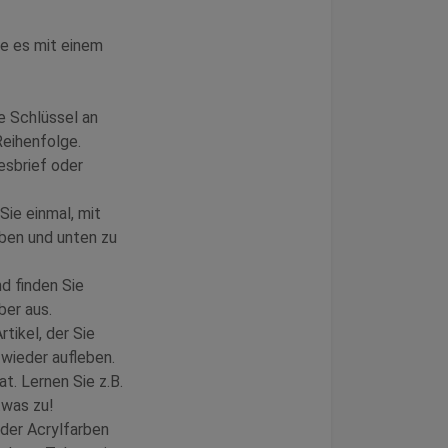
re es mit einem
e Schlüssel an
Reihenfolge.
esbrief oder
Sie einmal, mit
ben und unten zu
d finden Sie
ber aus.
tikel, der Sie
 wieder aufleben.
t. Lernen Sie z.B.
twas zu!
oder Acrylfarben