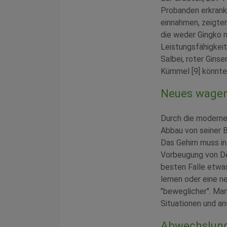
Probanden erkrank
einnahmen, zeigten
die weder Gingko 
Leistungsfähigkeit
Salbei, roter Gins
Kümmel [9] könnten
Neues wage
Durch die modernen
Abbau von seiner B
Das Gehirn muss in
Vorbeugung von De
besten Falle etwa
lernen oder eine n
"beweglicher". Man 
Situationen und a
Abwechslun