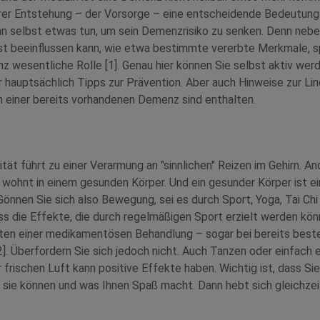
rer Entstehung – der Vorsorge – eine entscheidende Bedeutung 
n selbst etwas tun, um sein Demenzrisiko zu senken. Denn nebe
st beeinflussen kann, wie etwa bestimmte vererbte Merkmale, sp
nz wesentliche Rolle [1]. Genau hier können Sie selbst aktiv wer
r hauptsächlich Tipps zur Prävention. Aber auch Hinweise zur Li
einer bereits vorhandenen Demenz sind enthalten.
ität führt zu einer Verarmung an "sinnlichen" Reizen im Gehirn. A
 wohnt in einem gesunden Körper. Und ein gesunder Körper ist ein
önnen Sie sich also Bewegung, sei es durch Sport, Yoga, Tai Chi
ss die Effekte, die durch regelmäßigen Sport erzielt werden kön
kten einer medikamentösen Behandlung – sogar bei bereits bes
 Überfordern Sie sich jedoch nicht. Auch Tanzen oder einfach 
 frischen Luft kann positive Effekte haben. Wichtig ist, dass Sie
 sie können und was Ihnen Spaß macht. Dann hebt sich gleichzei