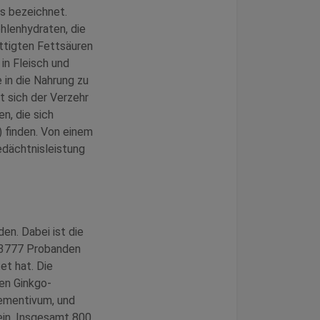
s bezeichnet.
ohlenhydraten, die
ttigten Fettsäuren
in Fleisch und
 in die Nahrung zu
t sich der Verzehr
n, die sich
) finden. Von einem
edächtnisleistung
den. Dabei ist die
n 3777 Probanden
et hat. Die
en Ginkgo-
dementivum, und
ein. Insgesamt 800