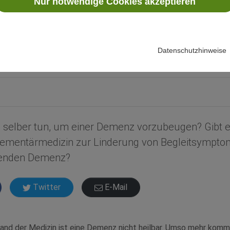
Nur notwendige Cookies akzeptieren
10 Demenz
 M.A.
Datenschutzhinweise
selber tun, um einer Demenz vorzubeugen? Gib
ementärmedizin zur Linderung von Begleitsympto
henden Demenz?
Twitter
E-Mail
and der Medizin ist eine Demenz nicht heilbar. Umso mehr kom