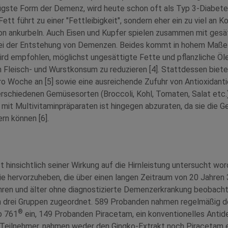
figste Form der Demenz, wird heute schon oft als Typ 3-Diabete
tt führt zu einer "Fettleibigkeit", sondern eher ein zu viel an K
ion ankurbeln. Auch Eisen und Kupfer spielen zusammen mit gesä
bei der Entstehung von Demenzen. Beides kommt in hohem Maße 
ird empfohlen, möglichst ungesättigte Fette und pflanzliche Öle
n Fleisch- und Wurstkonsum zu reduzieren [4]. Stattdessen biete
ro Woche an [5] sowie eine ausreichende Zufuhr von Antioxidantie
erschiedenen Gemüsesorten (Broccoli, Kohl, Tomaten, Salat etc.
it Multivitaminpräparaten ist hingegen abzuraten, da sie die G
rn können [6].
t hinsichtlich seiner Wirkung auf die Hirnleistung untersucht wor
e hervorzuheben, die über einen langen Zeitraum von 20 Jahre
hren und älter ohne diagnostizierte Demenzerkrankung beobacht
 drei Gruppen zugeordnet. 589 Probanden nahmen regelmäßig d
®
b 761
ein, 149 Probanden Piracetam, ein konventionelles Anti
4 Teilnehmer, nahmen weder den Gingko-Extrakt noch Piracetam 