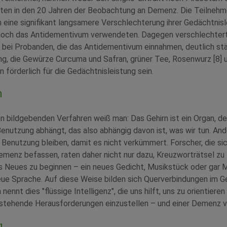
ten in den 20 Jahren der Beobachtung an Demenz. Die Teilnehme
 eine signifikant langsamere Verschlechterung ihrer Gedächtnisle
noch das Antidementivum verwendeten. Dagegen verschlechterte
 bei Probanden, die das Antidementivum einnahmen, deutlich stär
eng, die Gewürze Curcuma und Safran, grüner Tee, Rosenwurz [8]
 förderlich für die Gedächtnisleistung sein.
n
 bildgebenden Verfahren weiß man: Das Gehirn ist ein Organ, d
enutzung abhängt, das also abhängig davon ist, was wir tun. An
 Benutzung bleiben, damit es nicht verkümmert. Forscher, die sic
menz befassen, raten daher nicht nur dazu, Kreuzworträtsel zu 
s Neues zu beginnen – ein neues Gedicht, Musikstück oder gar 
eue Sprache. Auf diese Weise bilden sich Querverbindungen im Ge
nennt dies "flüssige Intelligenz", die uns hilft, uns zu orientiere
nstehende Herausforderungen einzustellen – und einer Demenz v
g