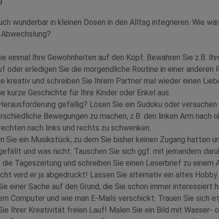
uch wunderbar in kleinen Dosen in den Alltag integrieren. Wie wä
r Abwechslung?
ie einmal Ihre Gewohnheiten auf den Kopf. Bewahren Sie z.B. Ihr
f oder erledigen Sie die morgendliche Routine in einer anderen 
e kreativ und schreiben Sie Ihrem Partner mal wieder einen Lieb
ne kurze Geschichte für Ihre Kinder oder Enkel aus.
Herausforderung gefällig? Lösen Sie ein Sudoku oder versuchen 
rschiedliche Bewegungen zu machen, z.B. den linken Arm nach o
echten nach links und rechts zu schwenken.
 Sie ein Musikstück, zu dem Sie bisher keinen Zugang hatten un
gefällt und was nicht. Tauschen Sie sich ggf. mit jemandem darü
die Tageszeitung und schreiben Sie einen Leserbrief zu einem Ar
icht wird er ja abgedruckt! Lassen Sie alternativ ein altes Hobby
e einer Sache auf den Grund, die Sie schon immer interessiert ha
m Computer und wie man E-Mails verschickt. Trauen Sie sich e
ie Ihrer Kreativität freien Lauf! Malen Sie ein Bild mit Wasser- 