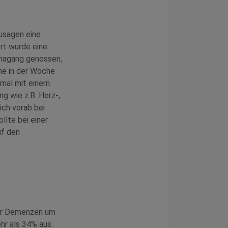
zusagen eine
ort wurde eine
unagang genossen,
he in der Woche
nmal mit einem
g wie z.B. Herz-,
ich vorab bei
llte bei einer
uf den
 für Demenzen um
hr als 34% aus.