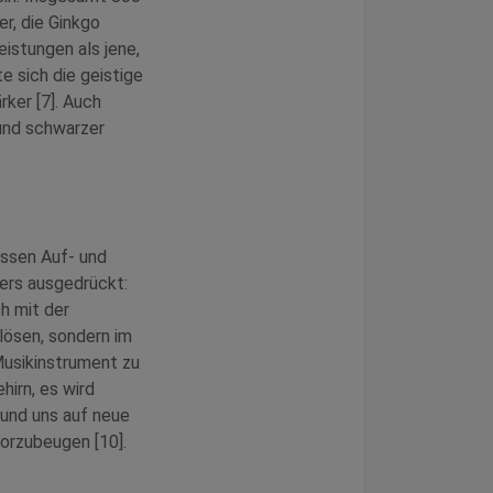
r, die Ginkgo
istungen als jene,
 sich die geistige
ker [7]. Auch
 und schwarzer
essen Auf- und
ders ausgedrückt:
h mit der
lösen, sondern im
Musikinstrument zu
hirn, es wird
n und uns auf neue
orzubeugen [10].