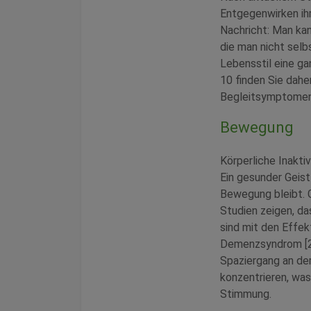
Entgegenwirken ih
Nachricht: Man kan
die man nicht selb
Lebensstil eine ga
10 finden Sie dahe
Begleitsymptomen 
Bewegung
Körperliche Inaktiv
Ein gesunder Geist
Bewegung bleibt. G
Studien zeigen, da
sind mit den Effe
Demenzsyndrom [2].
Spaziergang an der
konzentrieren, was
Stimmung.