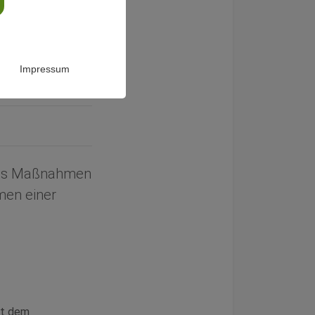
Impressum
t es Maßnahmen
men einer
mt dem