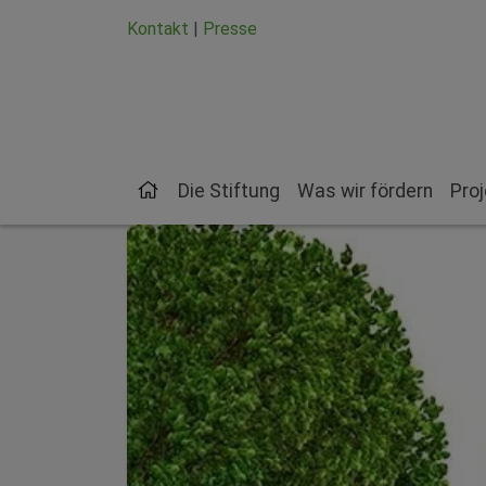
Zum Hauptinhalt springen
Zum Seiten-Footer springen
Kontakt
|
Presse
Die Stiftung
Was wir fördern
Pro