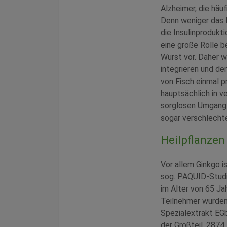
Alzheimer, die häu
Denn weniger das Fe
die Insulinprodukt
eine große Rolle 
Wurst vor. Daher w
integrieren und de
von Fisch einmal p
hauptsächlich in v
sorglosen Umgang m
sogar verschlechte
Heilpflanzen
Vor allem Ginkgo is
sog. PAQUID-Studi
im Alter von 65 Ja
Teilnehmer wurden
Spezialextrakt EG
der Großteil, 287