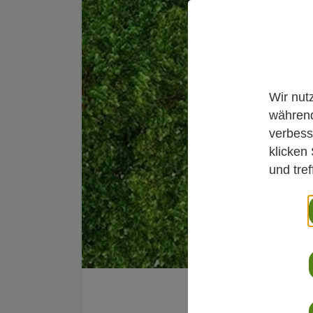
Wir nut
während
verbess
klicken
und tre
Top 10