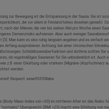
ung zur Bewegung ist die Entspannung in der Sauna. Sie ist so
perlichkeit, die vor allem in Finnland hohes Ansehen genießt. D
t, nach der Männer, die vier bis sieben Mal pro Woche einen Sa
ringeres Demenzrisiko aufwiesen. Aber auch weniger Saunabesuc
t [3]. Man kann es also ruhig langsam angehen und es einfach ei
n Anfang ausprobieren. Achtung: bei einer chronischen Erkrankun
äßstörungen, Schilddrüsenüberfunktion und Asthma sollten Sie s
eren, ob regelmäßiges Saunieren für Sie unbedenklich ist. Auch so
wie z.B. einer Erkältung oder starkem (Migräne-)Kopfschmerz a
chtet werden.
curred! Request: eeae955f08aba
as (Body-Mass-Index von >30) im mittleren Alter ist das Risiko
 "normales" Übergewicht (BMI >25) macht eine Erhöhung von me