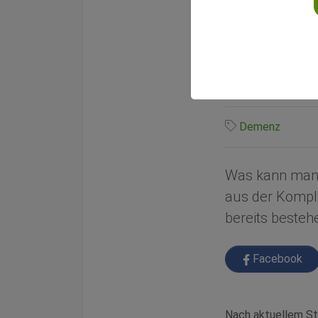
Top 
Von Michèl Gehrke
31.08.2017
Demenz
Was kann man 
aus der Kompl
bereits beste
Facebook
Nach aktuellem St