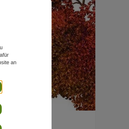
,
zu
afür
site an