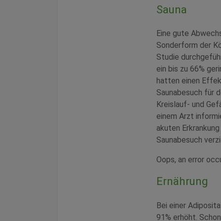
Sauna
Eine gute Abwechsl
Sonderform der Kör
Studie durchgeführ
ein bis zu 66% ge
hatten einen Effek
Saunabesuch für de
Kreislauf- und Gef
einem Arzt informi
akuten Erkrankung 
Saunabesuch verzi
Oops, an error oc
Ernährung
Bei einer Adiposit
91% erhöht. Schon