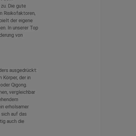
zu. Die gute
n Risikofaktoren,
ielt der eigene
den. In unserer Top
nderung von
nders ausgedrückt:
 Körper, der in
 oder Qigong.
nen, vergleichbar
tehendem
ein erholsamer
 sich auf das
tig auch die