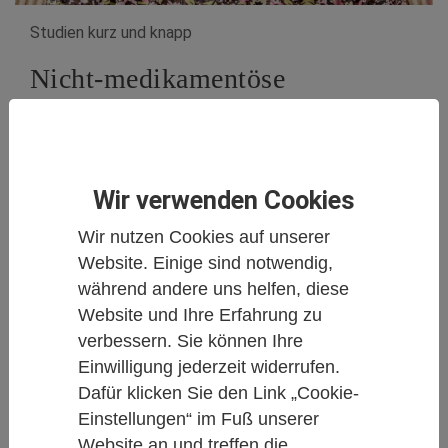
Studien kurz und knapp
Nicht-medikamentöse
Behandlung psychischer
Symptome bei Demenz-
Patienten
Wir verwenden Cookies
Von Daniela Hacke M.A.
Wir nutzen Cookies auf unserer
17.08.2016
Website. Einige sind notwendig,
während andere uns helfen, diese
Website und Ihre Erfahrung zu
Demenz
Psyche
Komplementärmedizin
verbessern. Sie können Ihre
Einwilligung jederzeit widerrufen.
Studien zeigen, dass agitiertes Verhalten,
Dafür klicken Sie den Link „Cookie-
Angst und Depression auch ohne
Einstellungen“ im Fuß unserer
psychotrope Medikamente gesenkt werden
Website an und treffen die