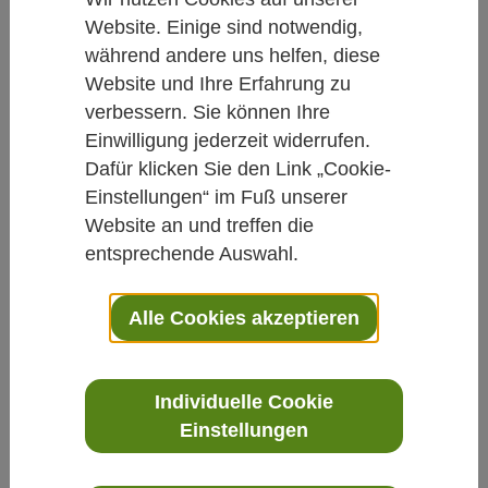
Website. Einige sind notwendig,
Studien kurz und knapp
während andere uns helfen, diese
Meeresfrüchte und Alzheimer: Ja
Website und Ihre Erfahrung zu
verbessern. Sie können Ihre
oder Nein?
Einwilligung jederzeit widerrufen.
Dafür klicken Sie den Link „Cookie-
Von Petra Koczy, Dipl.-Biol.
Einstellungen“ im Fuß unserer
14.04.2016
Website an und treffen die
entsprechende Auswahl.
Ernährung
Alzheimer
Demenz
Integrative Medizin
Alle Cookies akzeptieren
Fisch und andere Meeresfrüchte sind reich
an neuro-protektiven Ω-3-Fettsäuren, aber
Individuelle Cookie
Einstellungen
enthalten oftmals auch
nervenschädigendes Quecksilber. An der