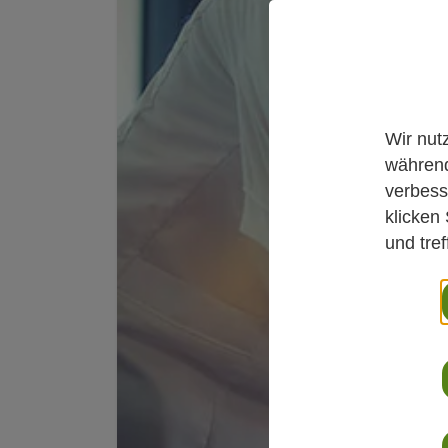
Wir nut
während
verbess
klicken
und tre