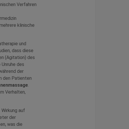
nischen Verfahren
rmedizin
mehrere klinische
atherapie und
udien, dass diese
n (Agitation) des
e Unruhe des
 während der
n den Patienten
onenmassage
.
em Verhalten,
 Wirkung auf
eter der
en, was die