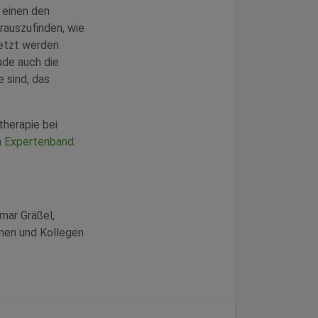
 einen den
rauszufinden, wie
setzt werden
ade auch die
e sind, das
therapie bei
m
Expertenband
.
lmar Gräßel,
nnen und Kollegen