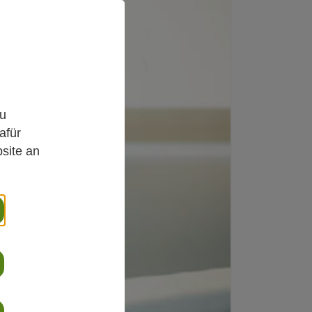
,
zu
afür
site an