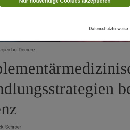
Nur notwendige Cookies akzeptieren
Datenschutzhinweise
egien bei Demenz
lementärmedizinis
dlungsstrategien b
nz
ck-Schröer