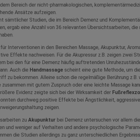
 dem Bereich der nicht-pharmakologischen, komplementärmedizi
chende Ansätze aufzeigen.
cht sämtlicher Studien, die im Bereich Demenz und Komplementä
n, ergab eine Anzahl von 36 relevanten Übersichtsarbeiten, die 
haben.
. für Interventionen in den Bereichen Massage, Akupunktur, Arom
tive Effekte nachweisen. Für die Akupressur z.B. zeigen zwei St
lem bei den für eine Demenz häufig auftretenden Unruhezustände
kann. Auch die
Handmassage
scheint eine gute Methode, um di
riff zu bekommen. Alleine schon die regelmäßige Berührung z.B.
 zusammen mit gutem Zuspruch oder eine leichte Massage kan
größere Evidenz zeigte sich bei der Wirksamkeit der
Fußreflexz
konnten durchweg positive Effekte bei Ängstlichkeit, aggressiv
erweigerungshaltung zeigen.
sarbeiten zu
Akupunktur
bei Demenz untersuchen vor allem die
gen und weniger auf Verhalten und andere psychologische Param
mmen die Studien allerdings zu ganz unterschiedlichen Ergebniss