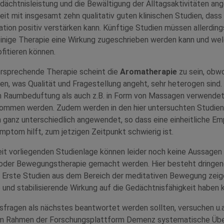
dächtnisleistung und die Bewältigung der Alltagsaktivitäten ang
eit mit insgesamt zehn qualitativ guten klinischen Studien, dass
tion positiv verstärken kann. Künftige Studien müssen allerding
leinige Therapie eine Wirkung zugeschrieben werden kann und we
fitieren können.
ersprechende Therapie scheint die
Aromatherapie
zu sein, obwo
en, was Qualität und Fragestellung angeht, sehr heterogen sind
n Raumbeduftung als auch z.B. in Form von Massagen verwendet 
nommen werden. Zudem werden in den hier untersuchten Studien
 ganz unterschiedlich angewendet, so dass eine einheitliche E
ptom hilft, zum jetzigen Zeitpunkt schwierig ist.
it vorliegenden Studienlage können leider noch keine Aussagen
der Bewegungstherapie gemacht werden. Hier besteht dringen
 Erste Studien aus dem Bereich der meditativen Bewegung zeige
e und stabilisierende Wirkung auf die Gedächtnisfähigkeit haben 
fragen als nächstes beantwortet werden sollten, versuchen u.a
im Rahmen der Forschungsplattform Demenz systematische Übe