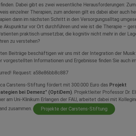
ufinden. Dabei gibt es zwei wesentliche Herausforderungen: Zum
is einzelner Therapien, zum anderen gilt es dabei aber auch he
rapien dann im nächsten Schritt in den Versorgungsalltag umge
ie Akupunktur vor Ort durchführen und wie ist die Therapie – ger
atienten praktisch umsetzbar, die kognitiv nicht mehr in der Lag
hren zu verstehen?
ten Beiträge beschäftigen wir uns mit der Integration der Musik
r vorgestellten Informationen und Ergebnisse finden Sie auch i
curred! Request: a58e86bb8c887
ica Carstens-Stiftung fördert mit 300.000 Euro das
Projekt
ategien bei Demenz" (OptiDem)
. Projektleiter Professor Dr. E
r am Uni-Klinikum Erlangen der FAU, arbeitet dabei mit Kollegi
land zusammen.
Projekte der Carstens-Stiftung