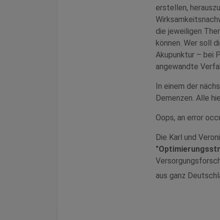
erstellen, herausz
Wirksamkeitsnachwe
die jeweiligen The
können. Wer soll d
Akupunktur – bei P
angewandte Verfa
In einem der nächs
Demenzen. Alle hie
Oops, an error oc
Die Karl und Veron
"Optimierungsstr
Versorgungsforsche
aus ganz Deutsch