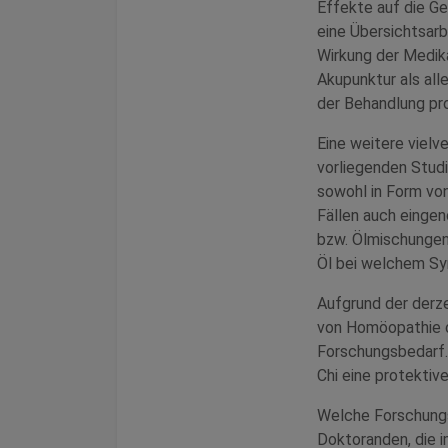
Effekte auf die Ge
eine Übersichtsarb
Wirkung der Medika
Akupunktur als al
der Behandlung pro
Eine weitere vielv
vorliegenden Studi
sowohl in Form vo
Fällen auch einge
bzw. Ölmischungen
Öl bei welchem Sym
Aufgrund der derze
von Homöopathie o
Forschungsbedarf.
Chi eine protektiv
Welche Forschungs
Doktoranden, die 