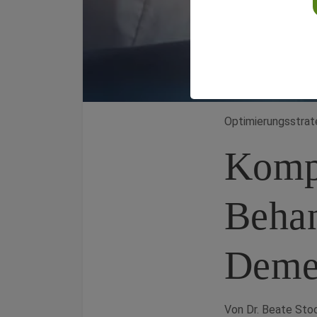
Optimierungsstrat
Komp
Behan
Deme
Von Dr. Beate Sto