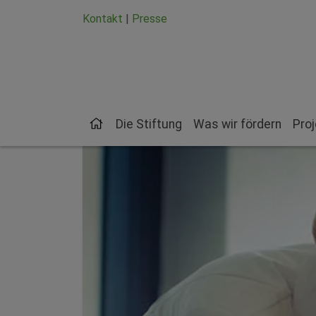
Zum Hauptinhalt springen
Zum Seiten-Footer springen
Kontakt
|
Presse
Die Stiftung
Was wir fördern
Pro