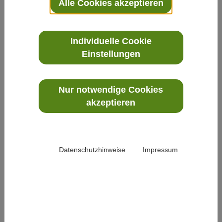
Alle Cookies akzeptieren
milder COVID-19-Erkrankung liefert nun eine
explorative Pilotstudie des Fraunhofer Institutes in
Frankfurt. (1)
Individuelle Cookie
weiterlesen
Einstellungen
Nur notwendige Cookies
akzeptieren
Datenschutzhinweise
Impressum