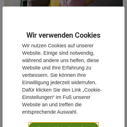
Wir verwenden Cookies
Pilotstudie: Thymian-Efeu-Sirup bei
Wir nutzen Cookies auf unserer
mildem COVID-19?
Website. Einige sind notwendig,
14. November 2025
während andere uns helfen, diese
Website und Ihre Erfahrung zu
Es ist Grippe-Saison und auch COVID-19 hat wieder
verbessern. Sie können Ihre
(oder noch immer) „Konjunktur“. Ein Mittel aus der
Einwilligung jederzeit widerrufen.
Phytotherapie, das traditionell bei Husten und
Dafür klicken Sie den Link „Cookie-
Infektionen der Atemwege eingesetzt wird, ist
Thymian-Efeu-Sirup. (2) Seine aktiven Bestandteile
Einstellungen“ im Fuß unserer
wirken auf mehreren Ebenen anti-entzündlich (3-5)
Website an und treffen die
und könnten laut präklinischen Daten auch geeignet
entsprechende Auswahl.
sein, die Immunantwort gegen SARS-CoV-2 zu
modulieren (6). Erste Ergebnisse am Menschen bei