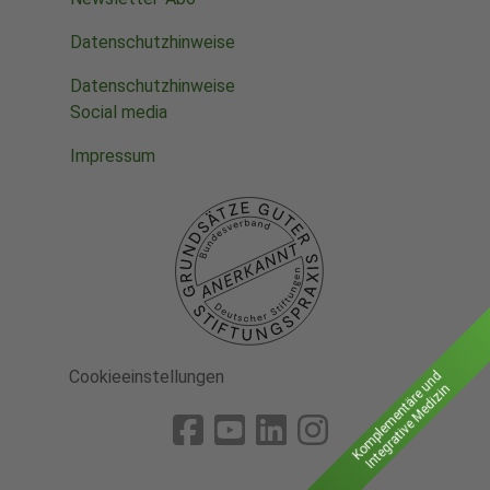
Datenschutzhinweise
Datenschutzhinweise
Social media
Impressum
Cookieeinstellungen
Komplementäre und
Integrative Medizin