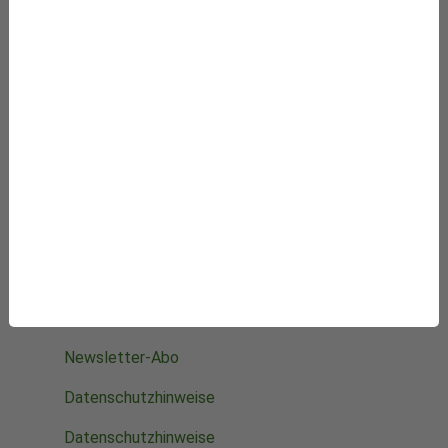
Besuchen Sie auch:
Natur und Medizin e.V.
KVC Verlag
Newsroom
Starke Stimmen für die Integrative Medizin
Mithelfen
Datenbanken
Projekte
Die Stiftung
Was wir fördern
Newsletter-Abo
Datenschutzhinweise
Datenschutzhinweise