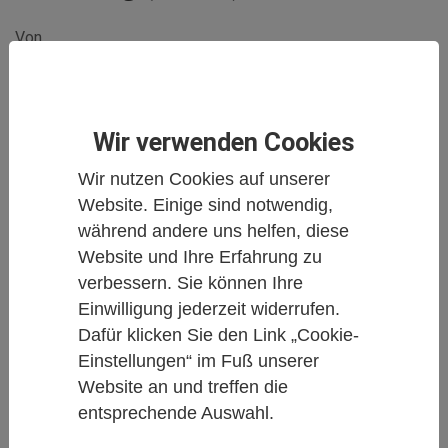
Von
Redaktion Carstens-Stiftung
Veröffentlicht am
21.10.2021
Wir verwenden Cookies
Naturheilkunde
Ernährung
Integrative Medizin
Wir nutzen Cookies auf unserer
Website. Einige sind notwendig,
Eine Fortbildungsveranstaltung am 27.
während andere uns helfen, diese
November 2021 in der Klinik für Integrative
Website und Ihre Erfahrung zu
Medizin & Naturheilkunde in Bamberg. Die
verbessern. Sie können Ihre
Einwilligung jederzeit widerrufen.
Tagung wird parallel auch online übertragen.
Dafür klicken Sie den Link „Cookie-
Einstellungen“ im Fuß unserer
Website an und treffen die
entsprechende Auswahl.
Nach Essen und Berlin ist das Klinikum Bamberg das
bundesweit dritte Klinikum, das eine Abteilung für