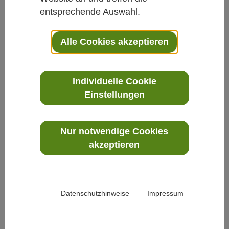
Medizin in der Kinderheilkunde und Kinderonkologie. PD Dr.
entsprechende Auswahl.
Christian Kessler ist tätig als Oberarzt und
Forschungskoordinator der Abteilung von Prof. Dr. Andreas
Alle Cookies akzeptieren
Michalsen, Stiftungsprofessur für klinische Naturheilkunde
der Charité – Universitätsmedizin Berlin und Abteilung für
Integrative Medizin am Immanuel Krankenhaus Berlin.
Individuelle Cookie
Aufgabengebiet
Einstellungen
Sie werden als wissenschaftliche
Mitarbeiterin/wissenschaftlicher Mitarbeiter im Projekt
Nur notwendige Cookies
"Potentiale der Mind-Body-Medizin zur Burnout-Prävention
akzeptieren
und Verbesserung der Stressregulation für
Mitarbeiter*innen der Pflege und Ärzteschaft im Rahmen
des Betrieblichen Gesundheitsmanagements" tätig sein.
Ziel des Projekts ist es, im Rahmen des betrieblichen
Datenschutzhinweise
Impressum
Gesundheitsmanagements der Charité innovative
Programme für Pflegepersonal und Ärzteschaft
nutzerzentriert zu entwickeln und zu implementieren, um