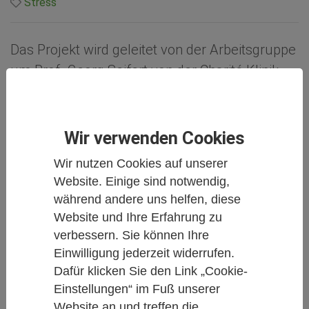
Stress
Das Projekt wird geleitet von der Arbeitsgruppe
um Prof. Georg Seifert von der Charité Klinik
für Pädiatrie mit Schwerpunkt Onkologie und
Hämatologie gemeinsam mit PD Christian
Kessler von der Charité Hochschulambulanz
Wir verwenden Cookies
für Naturheilkunde am Immanuel
Wir nutzen Cookies auf unserer
Krankenhaus Berlin. Bewerbungsschluss:
Website. Einige sind notwendig,
06.02.2021
während andere uns helfen, diese
Website und Ihre Erfahrung zu
verbessern. Sie können Ihre
Einwilligung jederzeit widerrufen.
Die Arbeitsgruppe Integrative Medizin in der pädiatrischen
Dafür klicken Sie den Link „Cookie-
Onkologie (IMO) unter Leitung von Prof. Dr. Georg Seifert
Einstellungen“ im Fuß unserer
hat einen Arbeitsschwerpunkt im Bereich Integrative
Website an und treffen die