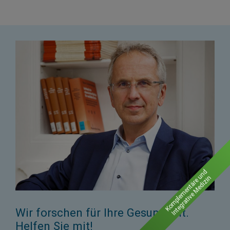
Komplementäre und
Integrative Medizin
Wir forschen für Ihre Gesundheit.
Helfen Sie mit!