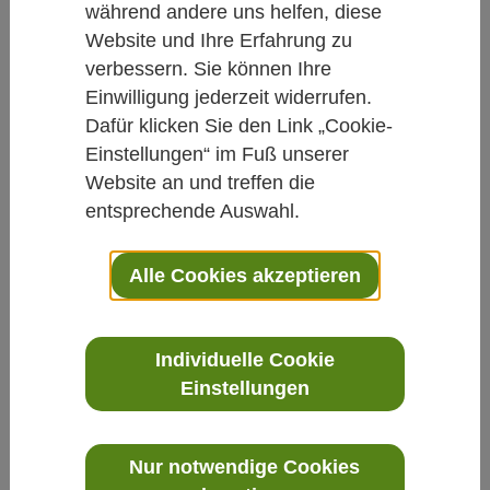
während andere uns helfen, diese
Website und Ihre Erfahrung zu
Schnaubelt-Stiftungsprofessur:
verbessern. Sie können Ihre
Komplementäre und Integrative Medizin
Einwilligung jederzeit widerrufen.
Ausschreibung der Karl und Veronica Carstens-
Dafür klicken Sie den Link „Cookie-
Stiftung
Einstellungen“ im Fuß unserer
Website an und treffen die
entsprechende Auswahl.
Alle Cookies akzeptieren
Individuelle Cookie
Einstellungen
Nur notwendige Cookies
Bewerbungsschluss: 14.09.2026