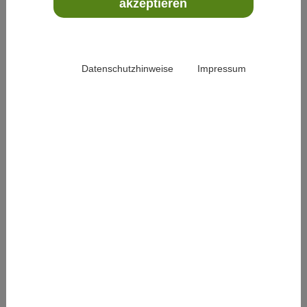
akzeptieren
KVC Young Clinician Scientists
Förderprogramm der Karl und Veronica Carstens-
Datenschutzhinweise
Impressum
Stiftung
Bewerbungsschluss: 18.09.2026