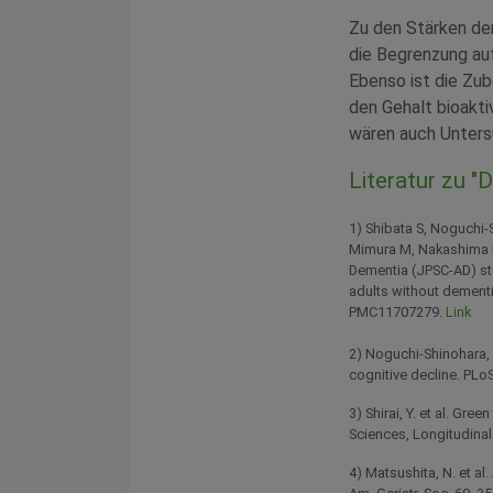
Zu den Stärken der
die Begrenzung auf
Ebenso ist die Zu
den Gehalt bioakt
wären auch Unters
Literatur zu "
1) Shibata S, Noguchi-
Mimura M, Nakashima K
Dementia (JPSC-AD) st
adults without dementi
PMC11707279.
Link
2) Noguchi-Shinohara, M
cognitive decline. PLo
3) Shirai, Y. et al. Gre
Sciences, Longitudinal
4) Matsushita, N. et al