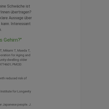
 eine Schwäche ist
erInnen übertragen?
klare Aussage über
 kann. Interessant
.
s Gehirn?"
 T, Mikami T, Maeda T,
oration for Aging and
nity-dwelling older
39774601; PMCID:
with reduced risk of
 Institute for Longevity
der Japanese people. J.