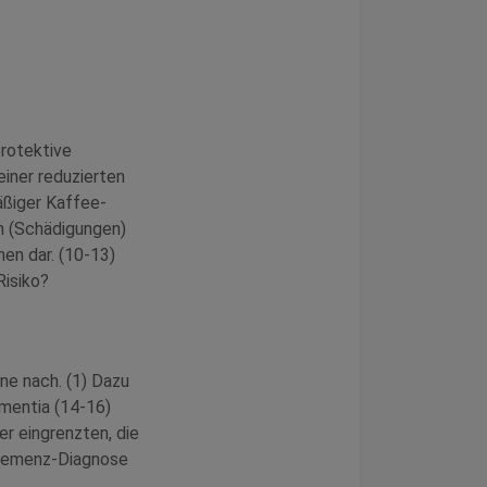
protektive
iner reduzierten
äßiger Kaffee-
en (Schädigungen)
nen dar. (10-13)
Risiko?
ne nach. (1) Dazu
mentia (14-16)
r eingrenzten, die
e Demenz-Diagnose