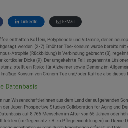
LinkedIn
E-Mail
ffee enthalten Koffein, Polyphenole und Vitamine, denen neuro
hgesagt werden. (2-7) Erhöhter Tee-Konsum wurde bereits mit e
mpus-Atrophie (Rückbildung) in Verbindung gebracht (8), regelm
 kortikaler Dicke (9). Der umgekehrte Fall, sogenannte Läsion
stanz, stellt ein Risiko für Alzheimer sowie Demenz im Allgemei
gelmäßige Konsum von Grünem Tee und/oder Kaffee also dieses 
e Datenbasis
en nun WissenschaftlerInnen aus dem Land der aufgehenden Son
n der Japan Prospective Studies Collaboration for Aging and De
 Datenbasis auf 8.766 Menschen im Alter von 65 Jahren oder höhe
lt lebten (im Gegensatz z.B. zu Pflegeeinrichtungen) und kein
rungsgewohnheiten wurden durch Fragebögen erfasst, mittels