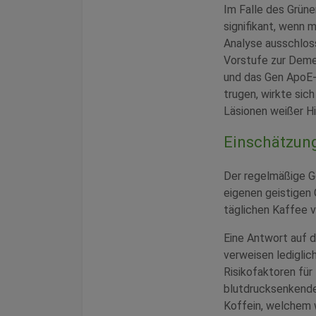
Im Falle des Grün
signifikant, wenn m
Analyse ausschloss
Vorstufe zur Demen
und das Gen ApoE-
trugen, wirkte sic
Läsionen weißer H
Einschätzun
Der regelmäßige G
eigenen geistigen 
täglichen Kaffee v
Eine Antwort auf d
verweisen lediglic
Risikofaktoren für
blutdrucksenkende
Koffein, welchem w