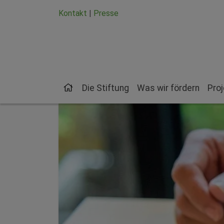
Zum Hauptinhalt springen
Zum Seiten-Footer springen
Kontakt
|
Presse
Die Stiftung
Was wir fördern
Pro