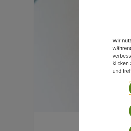
Wir nut
während
verbess
klicken
und tre