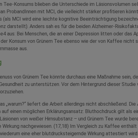
en Tee-Konsums blieben die Unterschiede im Läsionsvolumen se
an ProbandInnen mit MCI, die vielleicht stärker profitieren könn
 (als MCI wird eine leichte kognitive Beeinträchtigung bezeichne
z darstellt). Anders sah es für die beiden Alzheimer-Risikofakt
e4 aus: Bei Menschen, die an einer Depression litten oder das 
h der Konsum von Grünem Tee ebenso wie der von Kaffee nicht si
irnmasse aus.
g
enuss von Grünem Tee könnte durchaus eine Maßnahme sein, den
Gesundheit zu unterstützen. Vor dem Hintergrund dieser Studie
orzuziehen.
as „warum?“ liefert die Arbeit allerdings nicht abschließend. Die
h auf einen möglichen Erklärungsansatz: Bluthochdruck gilt als ei
 Läsionen von weißer Hirnsubstanz – und Grünem Tee wurde bere
 Wirkung nachgewiesen. (17,18) Im Vergleich zu Kaffee enthält 
iederum eine eher blutdrucksteigernde Wirkung attestiert wird.