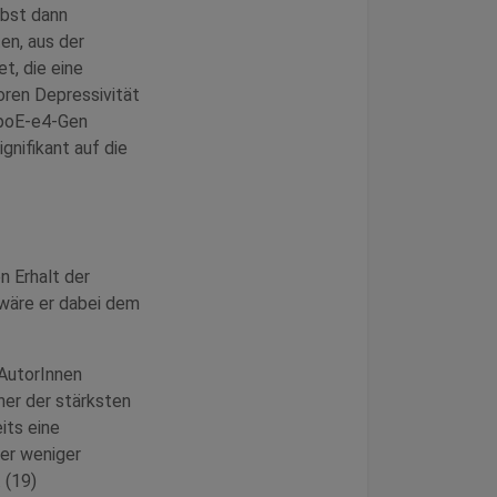
lbst dann
ten, aus der
t, die eine
oren Depressivität
ApoE-e4-Gen
gnifikant auf die
 Erhalt der
 wäre er dabei dem
 AutorInnen
ner der stärksten
its eine
er weniger
 (19)