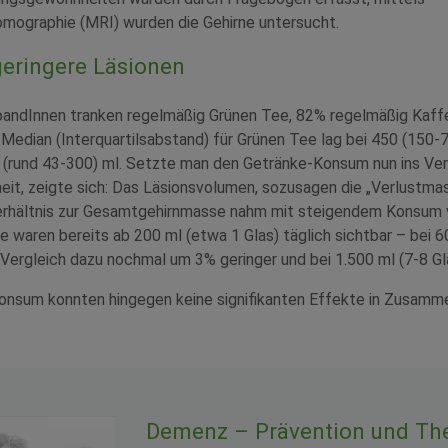
ographie (MRI) wurden die Gehirne untersucht.
geringere Läsionen
andInnen tranken regelmäßig Grünen Tee, 82% regelmäßig Kaffe
Median (Interquartilsabstand) für Grünen Tee lag bei 450 (150-
 (rund 43-300) ml. Setzte man den Getränke-Konsum nun ins Verh
it, zeigte sich: Das Läsionsvolumen, sozusagen die „Verlustmas
erhältnis zur Gesamtgehirnmasse nahm mit steigendem Konsum
te waren bereits ab 200 ml (etwa 1 Glas) täglich sichtbar – bei 6
 Vergleich dazu nochmal um 3% geringer und bei 1.500 ml (7-8 G
nsum konnten hingegen keine signifikanten Effekte in Zusamm
Demenz – Prävention und Th