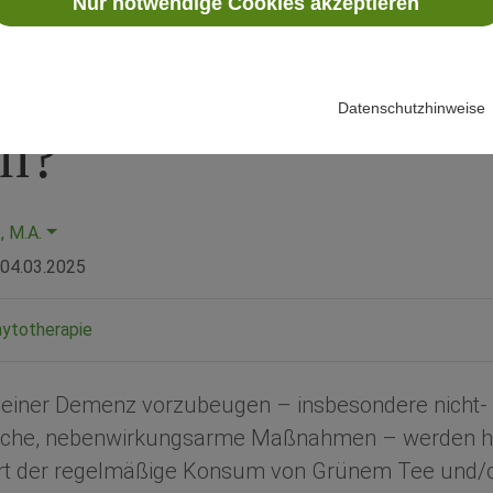
z-Prävention: Grü
Nur notwendige Cookies akzeptieren
der Kaffee für das
Datenschutzhinweise
rn?
, M.A.
04.03.2025
ytotherapie
, einer Demenz vorzubeugen – insbesondere nicht-
sche, nebenwirkungsarme Maßnahmen – werden h
rt der regelmäßige Konsum von Grünem Tee und/