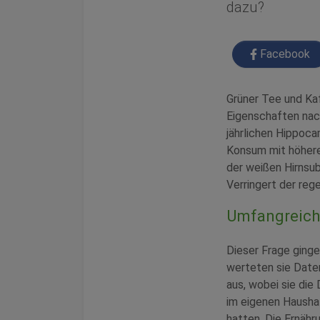
dazu?
Facebook
Grüner Tee und Ka
Eigenschaften nac
jährlichen Hippoca
Konsum mit höherer
der weißen Hirnsub
Verringert der re
Umfangreich
Dieser Frage ging
werteten sie Date
aus, wobei sie die
im eigenen Hausha
hatten. Die Ernäh