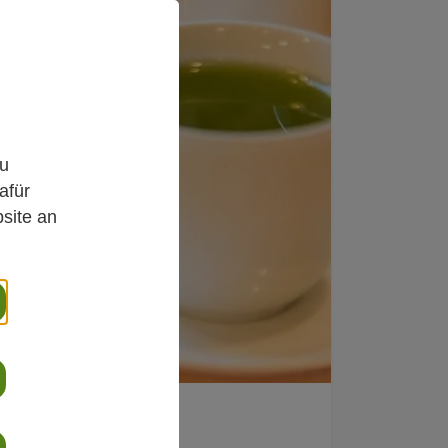
,
zu
afür
site an