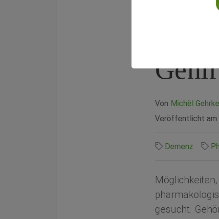
Demen
Tee o
Gehi
Von
Michèl Gehrke
Veröffentlicht am
Demenz
Ph
Möglichkeiten
pharmakologi
gesucht. Gehö