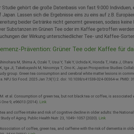
 Studie gehört die große Datenbasis von fast 9.000 Individuen,
 Japan. Lassen sich die Ergebnisse eins zu eins auf z.B. Europä
bereitung beider Getränke nicht genormt gewesen, sodass keine 
iver Substanzen im Grünen Tee oder im Kaffee getroffen werden
uchungen der Wirkung unterschiedlicher Tee- und Kaffee-Sorten
Demenz-Prävention: Grüner Tee oder Kaffee für da
Shinohara M, Shima A, Ozaki T, Usui Y, Taki Y, Uchida K, Honda T, Hata J, Ohara
, Iga JI, Takebayashi M, Ninomiya T, Ono K; Japan Prospective Studies Collab
udy group. Green tea consumption and cerebral white matter lesions in commu
a. NPJ Sci Food. 2025 Jan 7;9(1):2. doi: 10.1038/s41538-024-00364-w. PMID: 
. et al. Consumption of green tea, but not black tea or coffee, is associated 
S One 9, e96013 (2014).
Link
en tea and coffee intake and risk of cognitive decline in older adults: the National
 Study of Aging. Public Health Nutr. 23, 1049–1057 (2020).
Link
. Association of coffee, green tea, and caffeine with the risk of dementia in ol