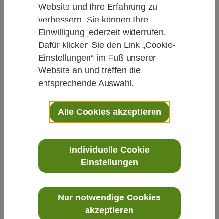
Website und Ihre Erfahrung zu
Integrative Medizin: News
verbessern. Sie können Ihre
Einwilligung jederzeit widerrufen.
Iyengar Yoga Kongress
Dafür klicken Sie den Link „Cookie-
"Schmerz"
Einstellungen“ im Fuß unserer
Website an und treffen die
Von Redaktion Carstens-Stiftung
entsprechende Auswahl.
04.09.2018
Alle Cookies akzeptieren
Yoga
Schmerz
Individuelle Cookie
am 24./25. November in Lantershofen bei
Einstellungen
Bad Neuenahr. Die Veranstaltung richtet
sich an Yogalehrende aller Richtungen
Nur notwendige Cookies
ebenso wie an Übende und Interessierte.
akzeptieren
Zentrales Thema wird die Vorbeugung und