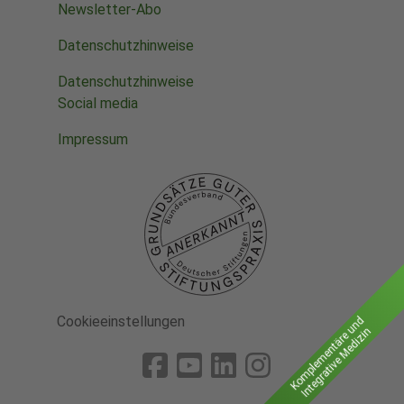
Newsletter-Abo
Datenschutzhinweise
Datenschutzhinweise
Social media
Impressum
Cookieeinstellungen
Komplementäre und
Integrative Medizin