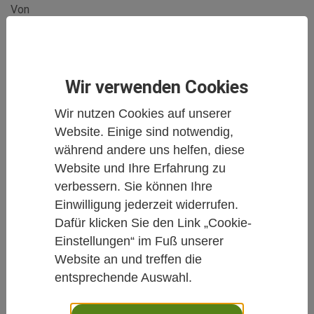
Von
Redaktion Carstens-Stiftung
Veröffentlicht am
28.08.2024
Wir verwenden Cookies
Onkologie
Wir nutzen Cookies auf unserer
Website. Einige sind notwendig,
Sie haben krebsbedingte Müdigkeit und
während andere uns helfen, diese
Erschöpfung (Fatigue) und wünschen sich,
Website und Ihre Erfahrung zu
dass die Sicht der Betroffenen berücksichtigt
verbessern. Sie können Ihre
und entsprechende Maßnahmen zur
Einwilligung jederzeit widerrufen.
Dafür klicken Sie den Link „Cookie-
Verbesserung der Beschwerden entwickelt
Einstellungen“ im Fuß unserer
werden?
Website an und treffen die
entsprechende Auswahl.