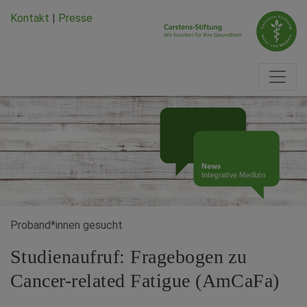
Zum Hauptinhalt springen
Zum Seiten-Footer springen
Kontakt
|
Presse
Proband*innen gesucht
Studienaufruf: Fragebogen zu
Cancer-related Fatigue (AmCaFa)