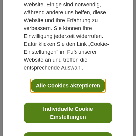
Wickel, Auflagen, Kompressen
Website. Einige sind notwendig,
während andere uns helfen, diese
Von Martina Rinkens
Website und Ihre Erfahrung zu
09.12.2016
verbessern. Sie können Ihre
Einwilligung jederzeit widerrufen.
Wickel und Auflagen
Dafür klicken Sie den Link „Cookie-
Einstellungen“ im Fuß unserer
Website an und treffen die
Wickel, Auflagen und Kompressen für alle
entsprechende Auswahl.
Lebenslagen und Beschwerden,
Alle Cookies akzeptieren
Individuelle Cookie
Stolz präsentieren wir Ihnen die Neuauflage
des „Wickel-Ratgebers“ – und sind uns sicher, dass das
Einstellungen
Buch durch die gründliche Überarbeitung deutlich
gewonnen hat. In erster Linie liegt dies daran, dass wir