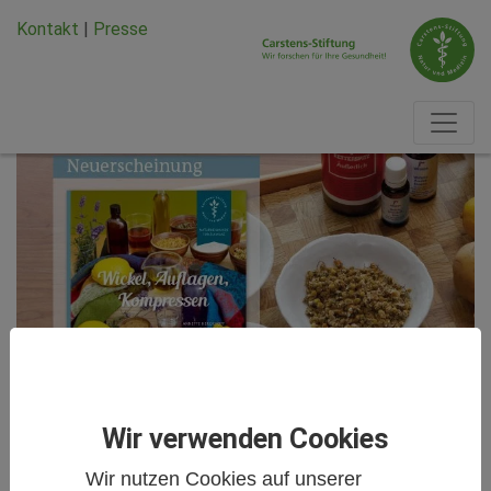
Zum Hauptinhalt springen
Zum Seiten-Footer springen
Kontakt
|
Presse
Wir verwenden Cookies
Neuerscheinungen KVC Verlag
Wir nutzen Cookies auf unserer