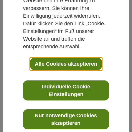
OptiDem: Pauline Lorey über
Website und Ihre Erfahrung zu
verbessern. Sie können Ihre
Scheinbushaltestellen als
Einwilligung jederzeit widerrufen.
Therapieelement
Dafür klicken Sie den Link „Cookie-
Einstellungen“ im Fuß unserer
Von Michèl Gehrke
Website an und treffen die
13.02.2019
entsprechende Auswahl.
Demenz
Alle Cookies akzeptieren
Dank der Beiträge der Fördermitglieder von
Individuelle Cookie
Natur und Medizin e.V. konnte die Carstens-
Einstellungen
Stiftung über drei Jahre ein Projekt zu
Optimierungsstrategien bei Demenz
(OptiDem) realisieren.
Nur notwendige Cookies
akzeptieren