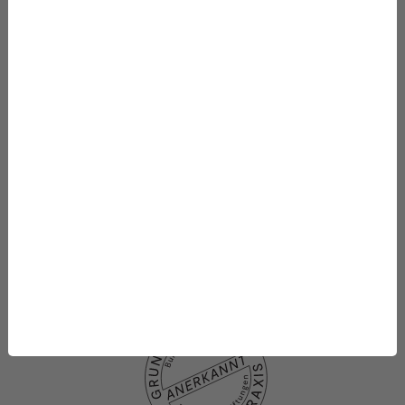
Starke Stimmen für die Integrative Medizin
Mithelfen
Datenbanken
Projekte
Die Stiftung
Was wir fördern
Newsletter-Abo
Datenschutzhinweise
Datenschutzhinweise
Social media
Impressum