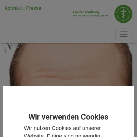
Zum Hauptinhalt springen
Zum Seiten-Footer springen
Kontakt
|
Presse
Wir verwenden Cookies
Studien kurz und knapp
Wir nutzen Cookies auf unserer
Website. Einige sind notwendig,