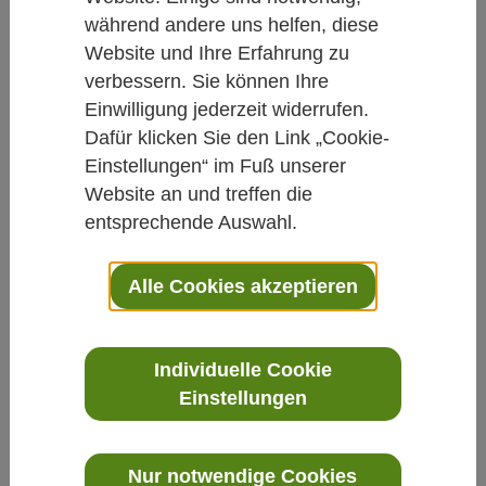
Natürlicher Ansatz gegen den
während andere uns helfen, diese
Ansatz
Website und Ihre Erfahrung zu
verbessern. Sie können Ihre
Von Daniela Hacke
Einwilligung jederzeit widerrufen.
06.05.2014
Dafür klicken Sie den Link „Cookie-
Einstellungen“ im Fuß unserer
Phytotherapie
Männergesundheit
Website an und treffen die
entsprechende Auswahl.
Lässt Kürbiskernöl die Haare wieder
Alle Cookies akzeptieren
sprießen?: Mit Haarausfall und
Glatzenbildung haben besonders Männer
zu kämpfen. Eine Doppelblindstudie konnte
Individuelle Cookie
nun erste Ergebnisse zur Stimulierung des
Einstellungen
Haarwachstums durch Kürbiskernöl liefern.
Nur notwendige Cookies