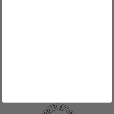
Newsroom
Starke Stimmen für die Integrative Medizin
Mithelfen
Datenbanken
Projekte
Die Stiftung
Was wir fördern
Newsletter-Abo
Datenschutzhinweise
Datenschutzhinweise
Social media
Impressum