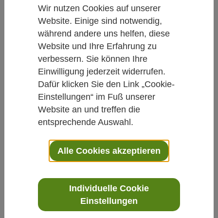
Akupunktur mit
Wir nutzen Cookies auf unserer
Elektrostimulation zur
Website. Einige sind notwendig,
nachhaltigen Migräneprophylaxe
während andere uns helfen, diese
Website und Ihre Erfahrung zu
Von Petra Koczy
verbessern. Sie können Ihre
Einwilligung jederzeit widerrufen.
11.08.2017
Dafür klicken Sie den Link „Cookie-
Einstellungen“ im Fuß unserer
Migräne
Akupunktur
Website an und treffen die
entsprechende Auswahl.
Eine vierwöchige
Elektroakupunkturbehandlung reduzierte
Alle Cookies akzeptieren
Migräneattacken ohne Aura in einer
klinischen Studie effektiv, auch noch 20
Individuelle Cookie
Wochen nach Behandlungsende.
Einstellungen