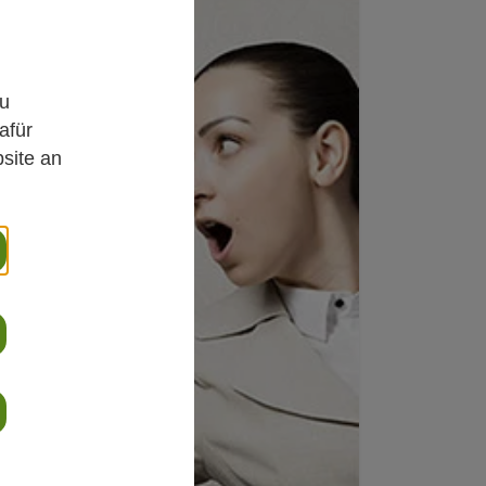
,
zu
afür
site an