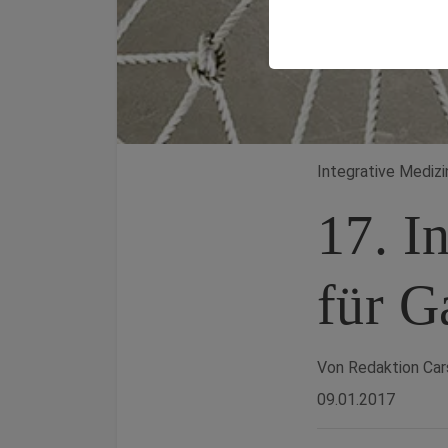
Integrative Mediz
17. I
für G
Von Redaktion Car
09.01.2017