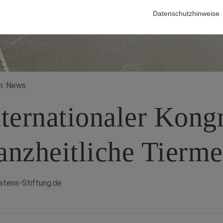
Datenschutzhinweise
in: News
nternationaler Kong
anzheitliche Tierme
stens-Stiftung.de