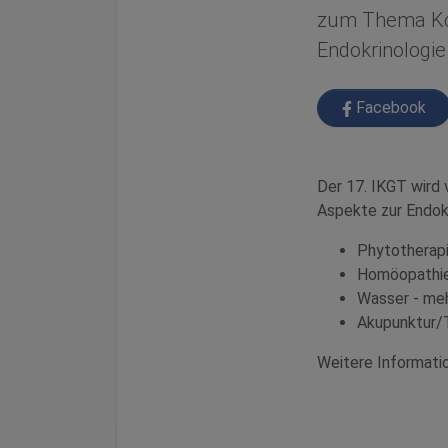
zum Thema Kom
Endokrinologie
Facebook
Der 17. IKGT wird
Aspekte zur Endokr
Phytotherap
Homöopathie
Wasser - meh
Akupunktur/
Weitere Informati