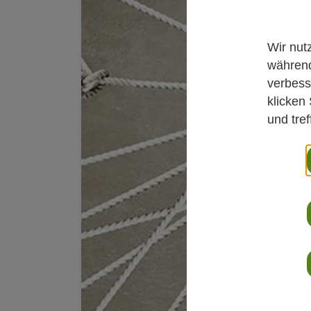
Wir nut
während
verbess
klicken
und tre