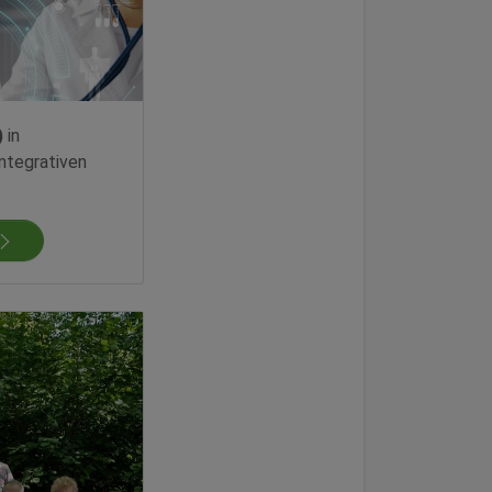
)
in
ntegrativen