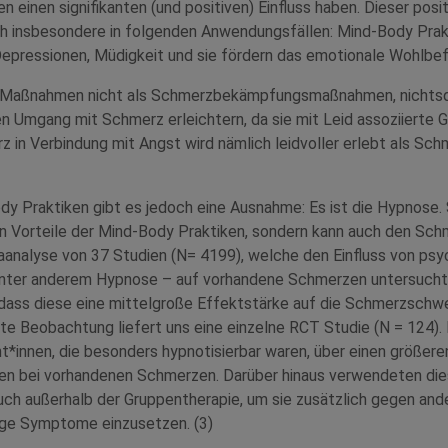
 einen signifikanten (und positiven) Einfluss haben. Dieser posit
ch insbesondere in folgenden Anwendungsfällen: Mind-Body Prak
epressionen, Müdigkeit und sie fördern das emotionale Wohlbef
e Maßnahmen nicht als Schmerzbekämpfungsmaßnahmen, nichts
len Umgang mit Schmerz erleichtern, da sie mit Leid assoziierte
z in Verbindung mit Angst wird nämlich leidvoller erlebt als Sc
y Praktiken gibt es jedoch eine Ausnahme: Es ist die Hypnose. S
 Vorteile der Mind-Body Praktiken, sondern kann auch den Schm
analyse von 37 Studien (N= 4199), welche den Einfluss von psy
unter anderem Hypnose – auf vorhandene Schmerzen untersucht
dass diese eine mittelgroße Effektstärke auf die Schmerzschwe
te Beobachtung liefert uns eine einzelne RCT Studie (N = 124). 
t*innen, die besonders hypnotisierbar waren, über einen größer
 bei vorhandenen Schmerzen. Darüber hinaus verwendeten dies
ch außerhalb der Gruppentherapie, um sie zusätzlich gegen and
ge Symptome einzusetzen. (3)