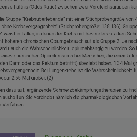
cenverhältnis (Odds Ratio) zwischen zwei Vergleichsgruppen ka
die Gruppe "Krebsüberlebende" mit einer Stichprobengröße von 4
ohne Krebsvergangenheit" (Stichprobengröße: 138.136). Gruppe
" weist in Fällen, in denen der Krebs mit besonders starken Sc
kant höheren chronischen Opiumgebrauch auf als Gruppe 2. Je nach
mit auch die Wahrscheinlichkeit, opiumabhängig zu werden. So i
t eines chronischen Opiumkonsums bei Menschen, die einen kolo
e den Darm oder das Rektum betrifft) überlebt haben, 1.34 Mal gr
ebsvergangenheit. Bei Lungenkrebs ist die Wahrscheinlichkeit fü
gar 2.55 Mal größer. (2)
ern dazu auf, ergänzende Schmerzbekämpfungstherapien zu finde
n aushelfen. Sie verbindet nämlich die pharmakologischen Verfah
 Verfahren.