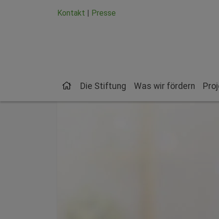
Zum Hauptinhalt springen
Zum Seiten-Footer springen
Kontakt
|
Presse
Die Stiftung
Was wir fördern
Pro