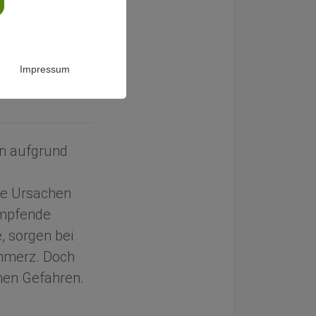
Impressum
en aufgrund
ie Ursachen
ämpfende
, sorgen bei
chmerz. Doch
en Gefahren.