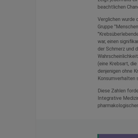
beachtlichen Chan
Verglichen wurde 
Gruppe "Menschen 
"Krebsüberlebende
war, einen signifi
der Schmerz und da
Wahrscheinlichkei
(eine Krebsart, di
denjenigen ohne Kr
Konsumverhalten so
Diese Zahlen ford
Integrative Medizi
pharmakologischen