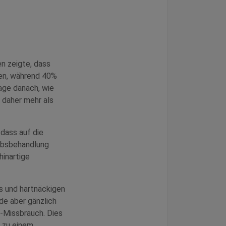
n zeigte, dass
en, während 40%
age danach, wie
t daher mehr als
 dass auf die
rebsbehandlung
inartige
s und hartnäckigen
de aber gänzlich
d-Missbrauch. Dies
k zu einem