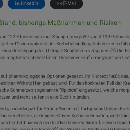
LinkedIn
E-Mail
 Stand, bisherige Maßnahmen und Risiken
von 122 Studien mit einer Stichprobengröße von 4.199 Probande
spatient*innen während der Krebsbehandlung Schmerzen erfahr
t nach Beendigung der Therapie Schmerzen verspüren. (1) Die Fr
ein möglichst schmerzfreier Therapieverlauf ermöglicht wird, is
r auf pharmakologische Optionen gesetzt. Im Klartext heißt das,
eichten Wirkstoffen gebaut wird. Für den konkreten Fall der K
sche Schmerzen sogenannte "Opioide" eingesetzt, welche morph
tzen und nicht selten in eine Sucht münden.
endig und adäquat für Patient*innen mit fortgeschrittenem Kreb
bsüberlebende, die keinen aktiven Krebs mehr haben, sind Opioi
esen besteht nämlich ein deutlich höheres Risiko für einen Opioi
ine Studie, die unter Rückgriff der SEER und Medicare Datenban