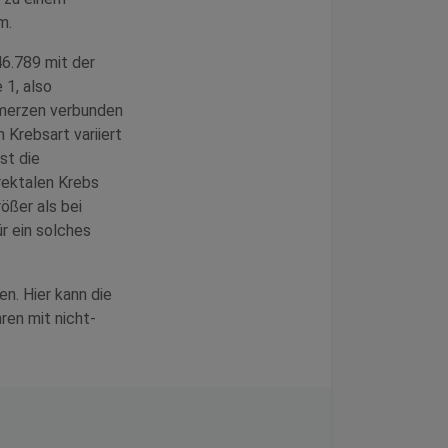
m.
6.789 mit der
 1, also
hmerzen verbunden
 Krebsart variiert
st die
rektalen Krebs
ößer als bei
r ein solches
n. Hier kann die
ren mit nicht-