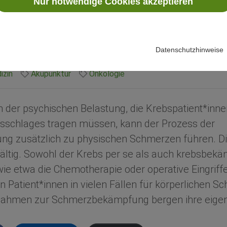
Nur notwendige Cookies akzeptieren
B.A.
07.06.2022
Datenschutzhinweise
izin
Akupunktur
Onkologie
 der psychischen Belastung, die Krebspatient*inn
lsschlages tragen müssen, kann der Prozess der
ng zusätzlich zu physischen Schmerzen führen. D
lfältig. Sowohl der Krebs per se als auch krebsbek
 etwa die Chemotherapie oder operative Eingriffe
n Patient*innen in vielen Fällen für körperlichen S
ahmen zur Schmerzbekämpfung bergen ihre eigen