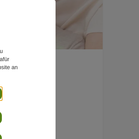
,
zu
afür
site an