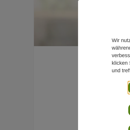
Wir nut
während
verbess
Integ
klicken
und tre
Thera
Schm
Krebs