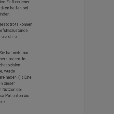
ive Einfluss jener
tiken helfen bei
inden.
destotrotz können
 Gefühlszustände
hmerz ohne
ie hat nicht nur
erz lindern. Im
chosozialen
e, wurde
re haben. (1) Eine
In dieser
en Nutzen der
e Patienten die
ere