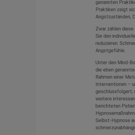
genannten Praktiken
Praktiken zeigt si
Angstzuständen, D
Zwar zählen dies
Sie den individuel
reduzieren. Schmer
Angstgefühle.
Unter den Mind-Bod
die eben genannten
Rahmen einer Meta
Interventionen – 
geschlussfolgert, 
weitere interessan
berichteten Patien
Hypnosemaßnahmen
Selbst-Hypnose au
schmerzunabhängi