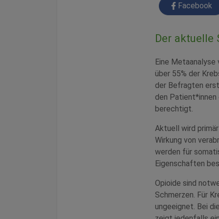
Facebook
Der aktuelle
Eine Metaanalyse 
über 55% der Kreb
der Befragten ers
den Patient*innen 
berechtigt.
Aktuell wird primä
Wirkung von verabr
werden für somati
Eigenschaften besi
Opioide sind notw
Schmerzen. Für Kre
ungeeignet. Bei di
zeigt jedenfalls e