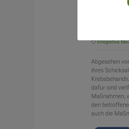
Von
Petar Santini, 
Veröffentlicht am
Integrative Med
Abgesehen von
ihres Schicksa
Krebsbehandlu
dafür sind vie
Maßnahmen, wie
den betroffene
auch die Maßn