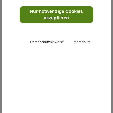
Nur notwendige Cookies
akzeptieren
Mit unterschiedlicher Häufigkeit berichten Frauen in
der Menopause von mehr oder minder als
einschränkend empfundenen Symptomen, die sich auf
vasomotorischer, psychischer und organischer Ebene
Datenschutzhinweise
Impressum
manifestieren können. Die am häufigsten auftretenden
Beschwerden wie Hitzewallungen, Schweißausbrüche,
Kreislaufinstabilität sowie depressive Verstimmungen,
Stimmungsschwankungen und Schlafstörungen werden
konventionell, meist mittels pharmakologischer
Maßnahmen wie bspw. der Hormonersatztherapie
behandelt. Seit größere Untersuchungen wie die
"Women’s Health Initiative Study" und die "Million
Women Study" jedoch Zweifel hinsichtlich der
Sicherheit dieses Verfahrens gesät haben, setzen
immer mehr Frauen mit Wechseljahresbeschwerden