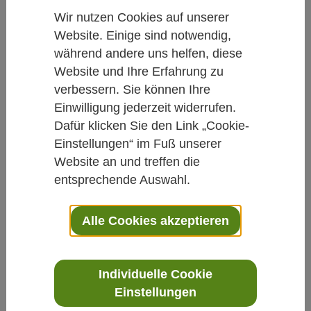
Würzige Kombination hilft bei
Wir nutzen Cookies auf unserer
Wechseljahres­beschwerden
Website. Einige sind notwendig,
während andere uns helfen, diese
Von Daniela Hacke M.A.
Website und Ihre Erfahrung zu
21.12.2017
verbessern. Sie können Ihre
Einwilligung jederzeit widerrufen.
Frauenheilkunde
Phytotherapie
Dafür klicken Sie den Link „Cookie-
Sexualität
Einstellungen“ im Fuß unserer
Website an und treffen die
entsprechende Auswahl.
Eine Kombination aus Gewürzpflanzen wie
Ingwer, Safran, Zimt und dem Heilkraut Erd-
Alle Cookies akzeptieren
Burzeldorn konnte in einer vorläufigen
Studie die vasomotorischen Symptome
postmenopausaler Frauen signifikant
Individuelle Cookie
reduzieren.
Einstellungen