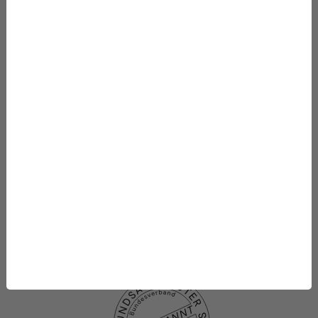
Newsroom
Starke Stimmen für die Integrative Medizin
Mithelfen
Datenbanken
Projekte
Die Stiftung
Was wir fördern
Newsletter-Abo
Datenschutzhinweise
Datenschutzhinweise
Social media
Impressum