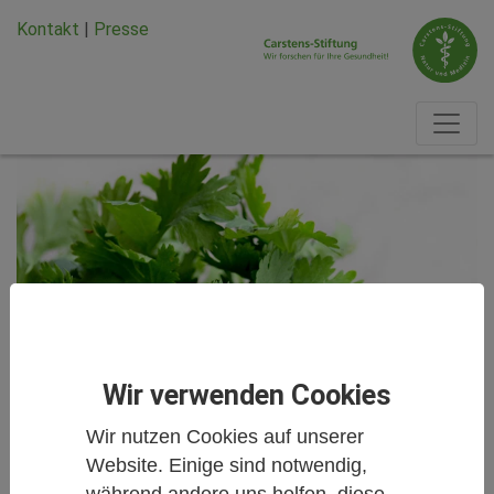
Zum Hauptinhalt springen
Zum Seiten-Footer springen
Kontakt
|
Presse
Wir verwenden Cookies
Wir nutzen Cookies auf unserer
Website. Einige sind notwendig,
während andere uns helfen, diese