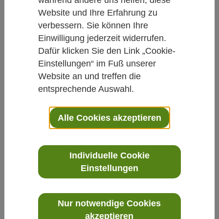
Website und Ihre Erfahrung zu
Studien kurz und knapp
verbessern. Sie können Ihre
Wirken Antibiotika besser mit
Einwilligung jederzeit widerrufen.
Dafür klicken Sie den Link „Cookie-
Korianderöl?
Einstellungen“ im Fuß unserer
Website an und treffen die
Von Dr. Jürgen Clausen
entsprechende Auswahl.
04.03.2015
Alle Cookies akzeptieren
Antibiotika
Koriander
In Krankenhäusern lauern hochresistente
Individuelle Cookie
Einstellungen
Keime, gegen die fast alle Antibiotika
wirkungslos sind. Lebensgefährliche
Infektionen können die Folge sein. Forscher
Nur notwendige Cookies
weltweit suchen daher nach
akzeptieren