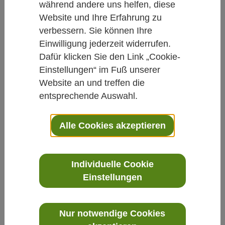
während andere uns helfen, diese
Integrative Medizin: News
Website und Ihre Erfahrung zu
verbessern. Sie können Ihre
Studienteilnehmer mit
Einwilligung jederzeit widerrufen.
Reizdarmsyndrom gesucht
Dafür klicken Sie den Link „Cookie-
Einstellungen“ im Fuß unserer
Von Redaktion Carstens-Stiftung
Website an und treffen die
entsprechende Auswahl.
30.06.2017
Alle Cookies akzeptieren
Teilnahme an Studie der Klinik für
Naturheilkunde und Integrative Medizin der
Kliniken Essen-Mitte.
Individuelle Cookie
Einstellungen
Nur notwendige Cookies
Die Klinik für Naturheilkunde und Integrative Medizin