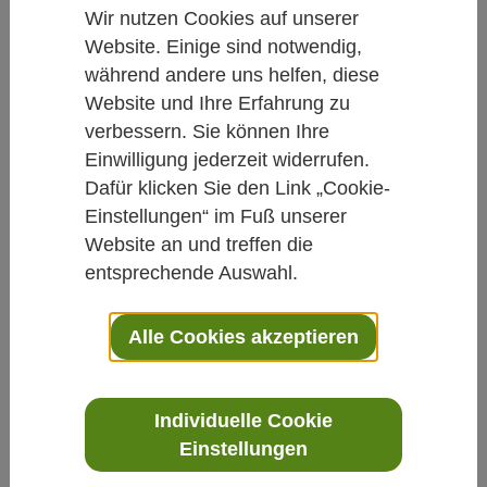
Wir nutzen Cookies auf unserer
Neuerscheinungen KVC Verlag
Website. Einige sind notwendig,
während andere uns helfen, diese
Nagelpilz
Website und Ihre Erfahrung zu
verbessern. Sie können Ihre
Von Redaktion Carstens-Stiftung
Einwilligung jederzeit widerrufen.
27.07.2017
Dafür klicken Sie den Link „Cookie-
Einstellungen“ im Fuß unserer
Pilzinfektion
Naturheilkunde
Website an und treffen die
entsprechende Auswahl.
Er lauert besonders an Orten, wo viele
Menschen barfuß laufen und ein feucht-
Alle Cookies akzeptieren
warmes Klima herrscht: jeder Zehnte hat
sich schon einmal einen Nagelpilz
Individuelle Cookie
eingefangen und musste sich anschließend
Einstellungen
mit Symptomen wie Nageltrübung, -