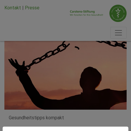
Zum Hauptinhalt springen
Zum Seiten-Footer springen
Kontakt
|
Presse
Gesundheitstipps kompakt