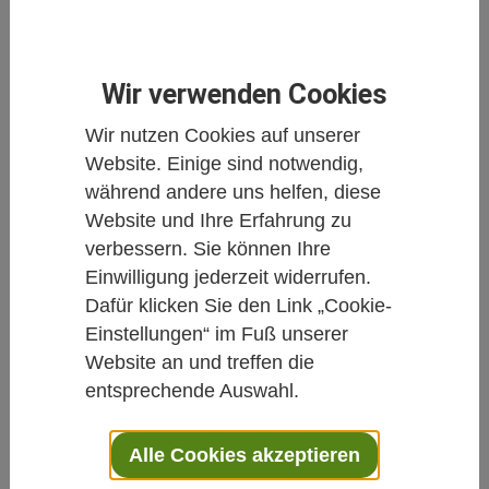
Komplementärmedizin bei
Süchten
Von Dr. Annette Kerckhoff
Wir verwenden Cookies
19.06.2020
Wir nutzen Cookies auf unserer
Website. Einige sind notwendig,
Sucht
Komplementärmedizin
während andere uns helfen, diese
Website und Ihre Erfahrung zu
verbessern. Sie können Ihre
Die Fastenzeit 2020 war angesichts der
Einwilligung jederzeit widerrufen.
Corona-Krise eine besondere Zeit. Im
Dafür klicken Sie den Link „Cookie-
Hinblick auf Genussmittel haben vielleicht
Einstellungen“ im Fuß unserer
manche Menschen ihre Vorsätze, bis Ostern
Website an und treffen die
darauf zu verzichten, trotz alarmierender
entsprechende Auswahl.
Nachrichten umgesetzt, andere haben
gemerkt, dass sie gerade jetzt ein Glas
Alle Cookies akzeptieren
Rotwein, einen Schnaps, ein Stück Kuchen