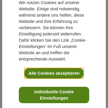
Der Einsatz moderner
Wir nutzen Cookies auf unserer
Technologien in der
Website. Einige sind notwendig,
während andere uns helfen, diese
Demenztherapie
Website und Ihre Erfahrung zu
verbessern. Sie können Ihre
Von Dr. Beate Stock-Schröer
Einwilligung jederzeit widerrufen.
30.07.2018
Dafür klicken Sie den Link „Cookie-
Einstellungen“ im Fuß unserer
Demenz
Website an und treffen die
entsprechende Auswahl.
Ein Forscherteam der Charitè hat
untersucht, welchen Benefit Menschen mit
Alle Cookies akzeptieren
Demenz und ihre Pflegenden in einer
Seniorenresidenz haben, wenn sie eine
Individuelle Cookie
spezielle mobile App in die Therapie
Einstellungen
integrieren.