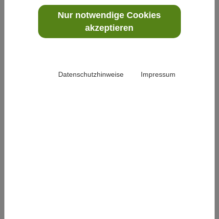
Nur notwendige Cookies
akzeptieren
Den Zahlen der Deutschen Alzheimer Gesellschaft e.V.
zufolge leben in Deutschland gegenwärtig rund 1,7
Millionen Menschen mit Demenz, dazu kommen jedes
Datenschutzhinweise
Impressum
Jahr mehr als 300.000 Neuerkrankungen. Das bedeutet,
sofern in Prävention und Therapie kein Durchbruch
gelingt, dass sich die Zahl der Erkrankten bis zum Jahr
2050 auf rund 3 Millionen erhöhen kann. Eine
alarmierende Zahl, die dazu führt, dass in den letzten
Jahren die Forschung zur Demenz auf Hochtouren
läuft. Dieses betrifft zum einen den Bereich der
Prävention und Therapie, zum anderen aber auch die
Notwendigkeit Versorgungsstrategien zu entwickeln.
Technologiegestützte Interventionen gehören zu dem
großen Bereich der nicht-medikamentösen Therapien