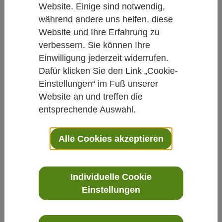
Website. Einige sind notwendig,
Neuerscheinungen KVC Verlag
während andere uns helfen, diese
Website und Ihre Erfahrung zu
Das andere Augenbuch
verbessern. Sie können Ihre
Einwilligung jederzeit widerrufen.
Von Redaktion Carstens-Stiftung
Dafür klicken Sie den Link „Cookie-
08.01.2019
Einstellungen“ im Fuß unserer
Website an und treffen die
Auge
Komplementärmedizin
entsprechende Auswahl.
Dieses Augenbuch ist wirklich "anders": Es
Alle Cookies akzeptieren
ist kein Lehrbuch und kein Buch über
Sehtraining. Stattdessen nimmt Autorin Ilse
Individuelle Cookie
Strempel Sehstörungen und
Einstellungen
Augenerkrankungen als Ausdruck der
Psyche in den Blick. Sie zeigt, wie die