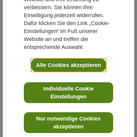
Colitis ulcerosa: Prof. Jost
verbessern. Sie können Ihre
Langhorst über Stressreduktion
Einwilligung jederzeit widerrufen.
und Lebensqualität
Dafür klicken Sie den Link „Cookie-
Einstellungen“ im Fuß unserer
Von Michel Gehrke, M.A.
Website an und treffen die
29.07.2019
entsprechende Auswahl.
Magen-Darm
Mind-Body-Medizin
Alle Cookies akzeptieren
Ergebnisse einer randomisiert kontrollierten
Individuelle Cookie
Studie zum Einfluss der Mind-Body
Einstellungen
Medizin.
Nur notwendige Cookies
akzeptieren