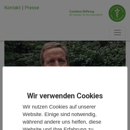
Zum Hauptinhalt springen
Zum Seiten-Footer springen
Kontakt
|
Presse
Wir verwenden Cookies
Wir nutzen Cookies auf unserer
Website. Einige sind notwendig,
Unsere Projekte
während andere uns helfen, diese
Website und Ihre Erfahrung zu