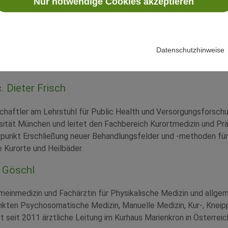
Nur notwendige Cookies akzeptieren
tze einer Systematisierung seiner Lehre, der Stand der wissen
 Perspektiven im Rahmen der Weiterentwicklung der Naturheilk
d verhaltensorientierten Medizin und Gesundheitsbewegung vorg
 die Veranstaltung durch eine Diskussion aller Referenten mit
Datenschutzhinweise
ten und Moderatoren
. Dieter Frisch
chaftler am Lehrstuhl für Public Health und Versorgungsforsch
sität München und leitet den Fachbereich Kurortmedizin und Prä
unkt Erschließung neuer Behandlungsfelder und -methoden für
e Kurorte und Heilbäder.
e Göschl
gemeinmedizin und Fachärztin für Physikalische Medizin und allgem
kten Psychosomatische Medizin, Manuelle Medizin, Kur-, Kneip
st seit 2011 ärztliche Leitung im Kurhaus Marienkron in Österreic