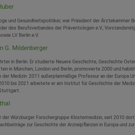
 Huber
loge und Gesundheitspolitiker, war Präsident der Ärztekammer Be
nder des Berufsverbandes der Präventologen e.V., Vorstandsmit
ie LV Berlin e.V.
ian G. Mildenberger
ehrter in Berlin. Er studierte Neuere Geschichte, Geschichte Ost
ten in München, London und Berlin, promovierte 2000 und habilit
 der Medizin. 2011 außerplanmäßige Professur an der Europa Uni
 2010 bis 2021 arbeitete er am Institut für Geschichte der Mediz
Stuttgart.
thal
er der Würzburger Forschergruppe Klostermedizin, seit 2010 dort
chbeiträge zur Geschichte der Arzneipflanzen in Europa und zu