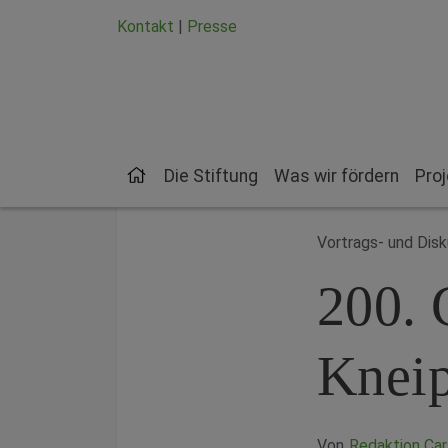
Zum Hauptinhalt springen
Zum Seiten-Footer springen
Kontakt
|
Presse
Die Stiftung
Was wir fördern
Pro
Vortrags- und Dis
200. 
Knei
Von
Redaktion Car