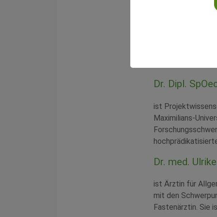
Ferner werden Ansä
Überprüfung sowie
der patienten- un
Abgeschlossen wird
Die Referen
Dr. Dipl. SpOec
ist Projektwissens
Maximilians-Univer
Forschungsschwerp
hochprädikatisiert
Dr. med. Ulrik
ist Ärztin für All
mit den Schwerpun
Fastenärztin. Sie i