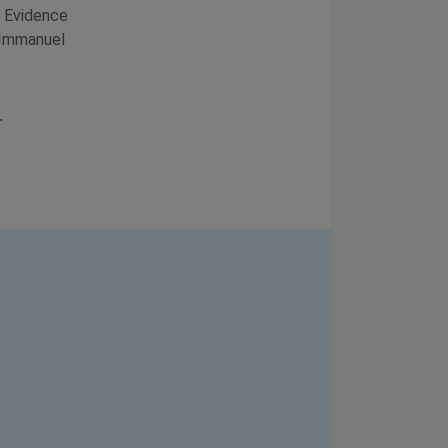
l Evidence
d Immanuel
r