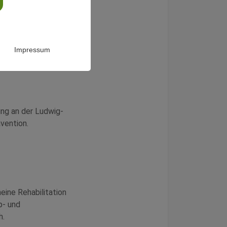
schaftlichen
unde, aber auch
etragen.
 dem Publikum.
Impressum
ung an der Ludwig-
vention.
eine Rehabilitation
p- und
h.