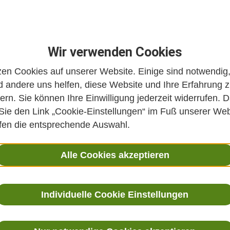
20.07.2021
Wir verwenden Cookies
zen Cookies auf unserer Website. Einige sind notwendig
des Zentralverbandes der Ärzte für Naturheilverf
 andere uns helfen, diese Website und Ihre Erfahrung 
dizin e.V. (ZAEN) im Rahmen des 141. ZAEN-Kongr
ern. Sie können Ihre Einwilligung jederzeit widerrufen. D
 Sie den Link „Cookie-Einstellungen“ im Fuß unserer Web
ffen die entsprechende Auswahl.
LinkedIn
E-Mail
Alle Cookies akzeptieren
soll Kneipps Lebenswerk aus naturheilkundlich-ärztlicher Sicht 
ftlichen Symposium geht es nicht um Traditionspflege und Selb
Individuelle Cookie Einstellungen
ngemessene historische Analyse der Inhalte und der Rezeptions
r den Einfluss auf die Entwicklung der Naturheilkunde.