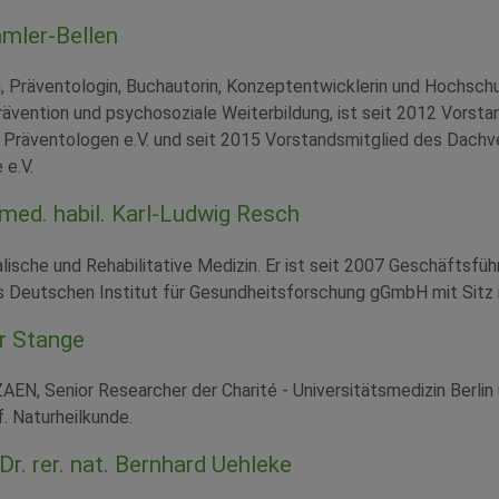
mler-Bellen
, Präventologin, Buchautorin, Konzeptentwicklerin und Hochschull
ävention und psychosoziale Weiterbildung, ist seit 2012 Vorsta
 Präventologen e.V. und seit 2015 Vorstandsmitglied des Dachv
 e.V.
. med. habil. Karl-Ludwig Resch
kalische und Rehabilitative Medizin. Er ist seit 2007 Geschäftsfü
 Deutschen Institut für Gesundheitsforschung gGmbH mit Sitz i
er Stange
ZAEN, Senior Researcher der Charité - Universitätsmedizin Berli
f. Naturheilkunde.
Dr. rer. nat. Bernhard Uehleke