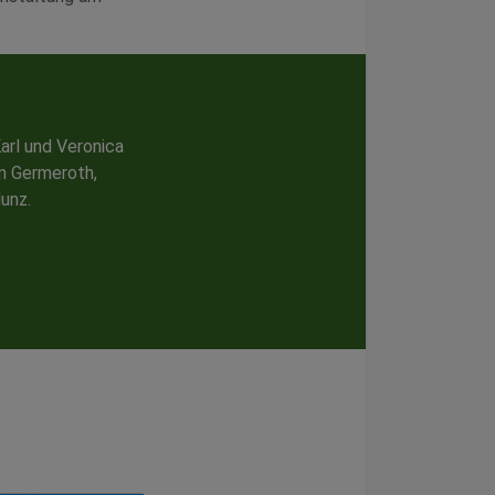
arl und Veronica
n Germeroth,
unz.