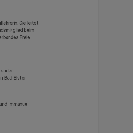
ehrerin. Sie leitet
ndsmitglied beim
erbandes Freie
hrender
n Bad Elster.
n und Immanuel