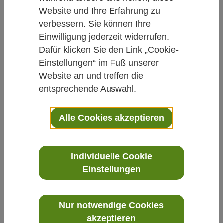
Yoga hilft bei Schmerzen
Website und Ihre Erfahrung zu
Von Rainer Lüdtke
verbessern. Sie können Ihre
Einwilligung jederzeit widerrufen.
11.11.2011
Dafür klicken Sie den Link „Cookie-
Einstellungen“ im Fuß unserer
Yoga
Schmerz
Website an und treffen die
entsprechende Auswahl.
Mehr Forschung ist dennoch notwendig
Alle Cookies akzeptieren
Individuelle Cookie
„Yoga hat das Potenzial, Schmerzen zu lindern“. Das
Einstellungen
schließen englische Forscher aus den Ergebnissen
einer Übersichtsarbeit, in der sie 10 randomisierte
Therapiestudien genauer unter die Lupe genommen
Nur notwendige Cookies
haben, die die Wirksamkeit von Yoga bei verschiedenen
akzeptieren