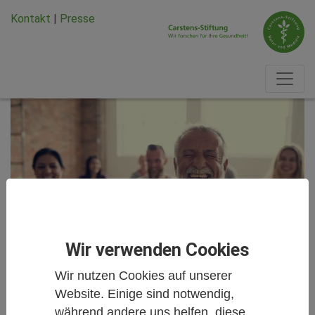
Zum Hauptinhalt springen
Zum Seiten-Footer springen
Kontakt
|
Presse
Wir verwenden Cookies
Wir nutzen Cookies auf unserer
Studien kurz und knapp
Website. Einige sind notwendig,
während andere uns helfen, diese