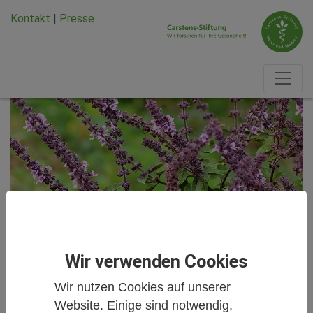
Zum Hauptinhalt springen
Zum Seiten-Footer springen
Kontakt
|
Presse
Wir verwenden Cookies
Studien kurz und knapp
Wir nutzen Cookies auf unserer
Website. Einige sind notwendig,