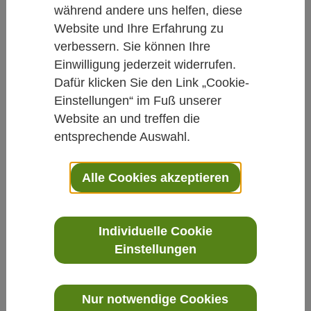
Rotwurz-Salbei schützt das Herz
während andere uns helfen, diese
Website und Ihre Erfahrung zu
Von Daniela Hacke
verbessern. Sie können Ihre
05.03.2012
Einwilligung jederzeit widerrufen.
Dafür klicken Sie den Link „Cookie-
Traditionelle Chinesische Medizin
Diabetes
Einstellungen“ im Fuß unserer
Herz-Kreislauf
Website an und treffen die
entsprechende Auswahl.
Diabetes-Patienten mit koronarer
Herzkrankheit könnten profitieren
Alle Cookies akzeptieren
Rotwurzel-Salbei könnte das Risiko für
Individuelle Cookie
Herz-Kreislauf-Erkrankungen senken.
Einstellungen
Besonders bereits betroffene Diabetes-
Patienten würden profitieren.
Nur notwendige Cookies