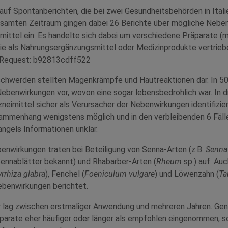
 auf Spontanberichten, die bei zwei Gesundheitsbehörden in Itali
esamten Zeitraum gingen dabei 26 Berichte über mögliche Nebe
rmittel ein. Es handelte sich dabei um verschiedene Präparate (
die als Nahrungsergänzungsmittel oder Medizinprodukte vertrie
! Request: b92813cdff522
schwerden stellten Magenkrämpfe und Hautreaktionen dar. In 50
benwirkungen vor, wovon eine sogar lebensbedrohlich war. In dr
rzneimittel sicher als Verursacher der Nebenwirkungen identifizie
sammenhang wenigstens möglich und in den verbleibenden 6 Fäll
els Informationen unklar.
enwirkungen traten bei Beteiligung von Senna-Arten (z.B.
Senna
Sennablätter bekannt) und Rhabarber-Arten (
Rheum
sp.) auf. Auc
yrrhiza glabra
), Fenchel (
Foeniculum vulgare
) und Löwenzahn (
Ta
ebenwirkungen berichtet.
 lag zwischen erstmaliger Anwendung und mehreren Jahren. Gene
parate eher häufiger oder länger als empfohlen eingenommen, s