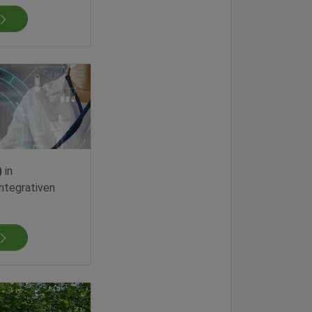
)
in
ntegrativen