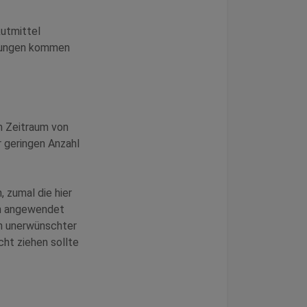
kutmittel
ndungen kommen
m Zeitraum von
r geringen Anzahl
, zumal die hier
en angewendet
en unerwünschter
cht ziehen sollte