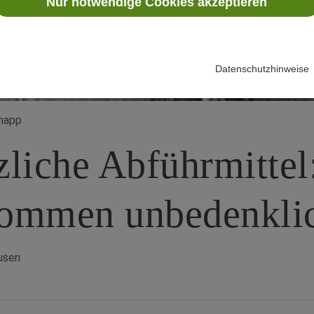
Nur notwendige Cookies akzeptieren
Datenschutzhinweise
knapp
zliche Abführmittel
kommen unbedenkli
usen