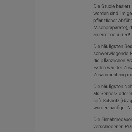
Die Studie basiert
worden sind. Im g
pflanzlicher Abfüh
Mischpräparate), 
an error occurred
Die häufigsten Be
schwerwiegende Ne
die pflanzlichen A
Fällen war der Zu
Zusammenhang mang
Die häufigsten Neb
als Sennes- oder 
sp.), Süßholz (
Glyc
wurden häufiger N
Die Einnahmedauer
verschiedenen Prä