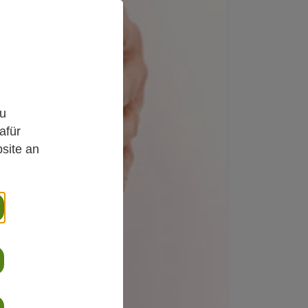
,
zu
afür
site an