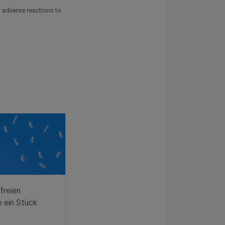
d adverse reactions to
freien
e ein Stück