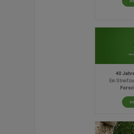
w
40 Jahr
Ein Streifz
Forsc
w