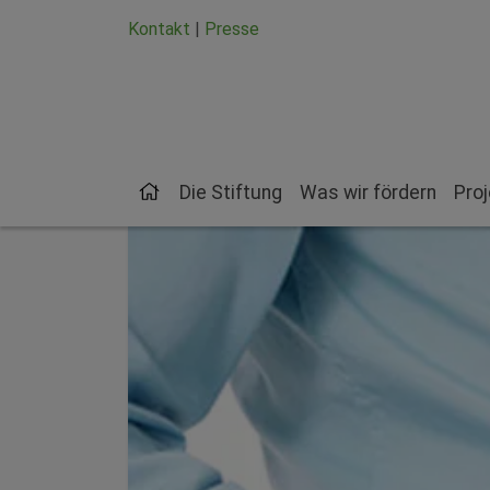
Zum Hauptinhalt springen
Zum Seiten-Footer springen
Kontakt
|
Presse
Die Stiftung
Was wir fördern
Pro