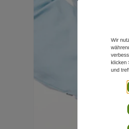
Wir nut
während
verbess
klicken
und tre