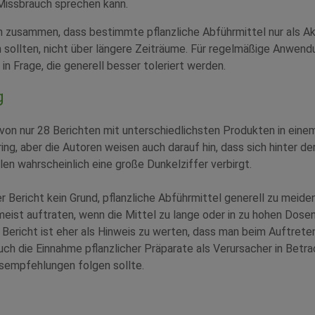
 Missbrauch sprechen kann.
n zusammen, dass bestimmte pflanzliche Abführmittel nur als A
 sollten, nicht über längere Zeiträume. Für regelmäßige Anwe
in Frage, die generell besser toleriert werden.
g
von nur 28 Berichten mit unterschiedlichsten Produkten in eine
ing, aber die Autoren weisen auch darauf hin, dass sich hinter de
en wahrscheinlich eine große Dunkelziffer verbirgt.
r Bericht kein Grund, pflanzliche Abführmittel generell zu meiden
meist auftraten, wenn die Mittel zu lange oder in zu hohen Dos
Bericht ist eher als Hinweis zu werten, dass man beim Auftret
h die Einnahme pflanzlicher Präparate als Verursacher in Betra
sempfehlungen folgen sollte.