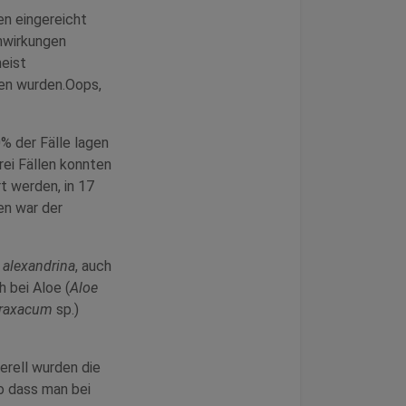
en eingereicht
nwirkungen
meist
ben wurden.Oops,
% der Fälle lagen
ei Fällen konnten
rt werden, in 17
en war der
 alexandrina
, auch
h bei Aloe (
Aloe
raxacum
sp.)
rell wurden die
o dass man bei