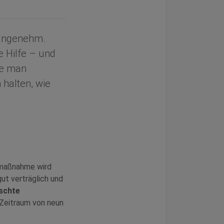
nangenehm.
e Hilfe – und
te man
 halten, wie
enmaßnahme wird
gut verträglich und
schte
 Zeitraum von neun