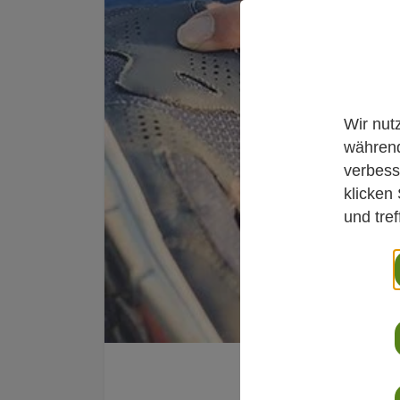
Wir nut
während
verbess
klicken
und tre
Studien kurz und 