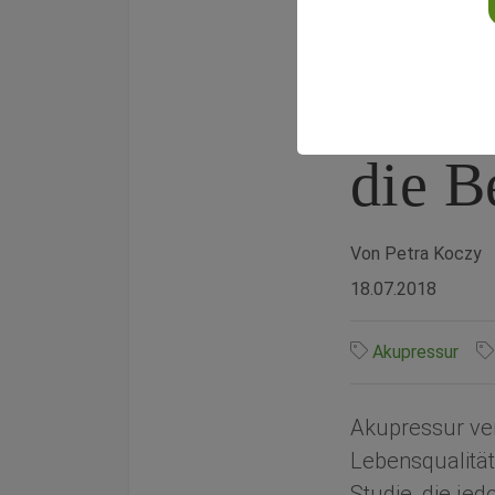
Nach 
mit (
die 
Von Petra Koczy
18.07.2018
Akupressur
Akupressur ver
Lebensqualität
Studie, die je