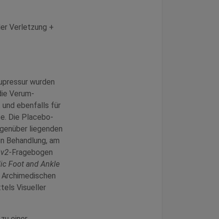
der Verletzung +
upressur wurden
die Verum-
und ebenfalls für
e. Die Placebo-
egenüber liegenden
en Behandlung, am
2v2
-Fragebogen
ic Foot and Ankle
 Archimedischen
els Visueller
zu einer