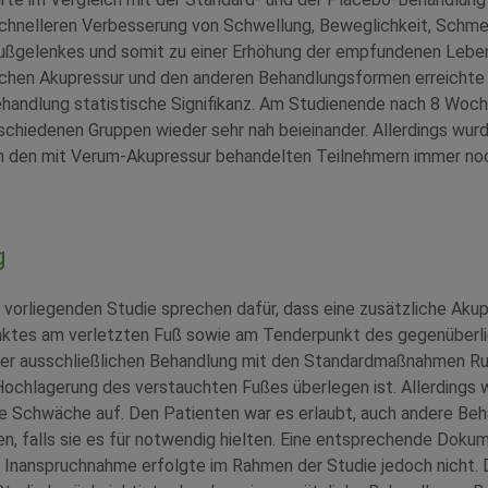
schnelleren Verbesserung von Schwellung, Beweglichkeit, Schm
ußgelenkes und somit zu einer Erhöhung der empfundenen Leben
chen Akupressur und den anderen Behandlungsformen erreichte 
ehandlung statistische Signifikanz. Am Studienende nach 8 Woch
chiedenen Gruppen wieder sehr nah beieinander. Allerdings wurd
n den mit Verum-Akupressur behandelten Teilnehmern immer noch
g
 vorliegenden Studie sprechen dafür, dass eine zusätzliche Ak
ktes am verletzten Fuß sowie am Tenderpunkt des gegenüberl
er ausschließlichen Behandlung mit den Standardmaßnahmen Ru
ochlagerung des verstauchten Fußes überlegen ist. Allerdings w
e Schwäche auf. Den Patienten war es erlaubt, auch andere Beh
, falls sie es für notwendig hielten. Eine entsprechende Doku
 Inanspruchnahme erfolgte im Rahmen der Studie jedoch nicht. 