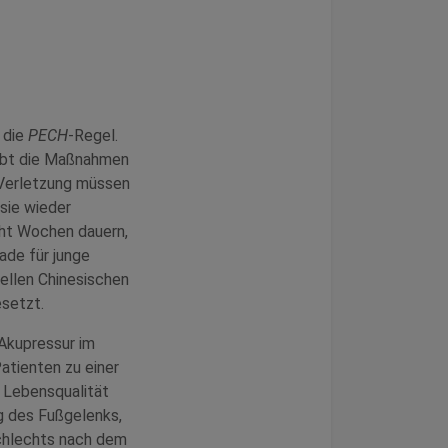
 die
PECH
-Regel.
ibt die Maßnahmen
 Verletzung müssen
sie wieder
cht Wochen dauern,
ade für junge
nellen Chinesischen
setzt.
 Akupressur im
atienten zu einer
 Lebensqualität
g des Fußgelenks,
schlechts nach dem