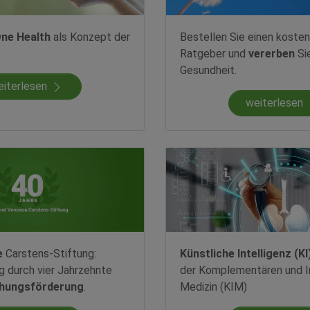
ne Health
als Konzept der
Bestellen Sie einen kosten
Ratgeber und
vererben
Si
Gesundheit.
eiterlesen
weiterlesen
e
Carstens-Stiftung:
Künstliche Intelligenz (KI
ug durch vier Jahrzehnte
der Komplementären und I
hungsförderung
.
Medizin (KIM)