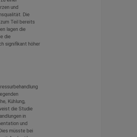
erzen und
squalität. Die
zum Teil bereits
en lagen die
e die
 signifikant höher
upressurbehandlung
iegenden
he, Kühlung,
eist die Studie
andlungen in
mentation und
Dies müsste bei