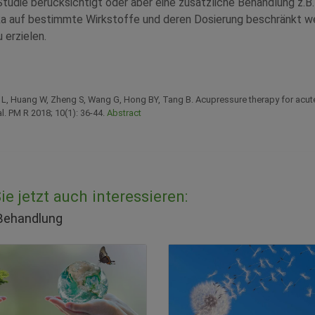
Studie berücksichtigt oder aber eine zusätzliche Behandlung z.B.
ika auf bestimmte Wirkstoffe und deren Dosierung beschränkt w
 erzielen.
L, Huang W, Zheng S, Wang G, Hong BY, Tang B. Acupressure therapy for acute
al. PM R 2018; 10(1): 36-44.
Abstract
e jetzt auch interessieren:
 Behandlung