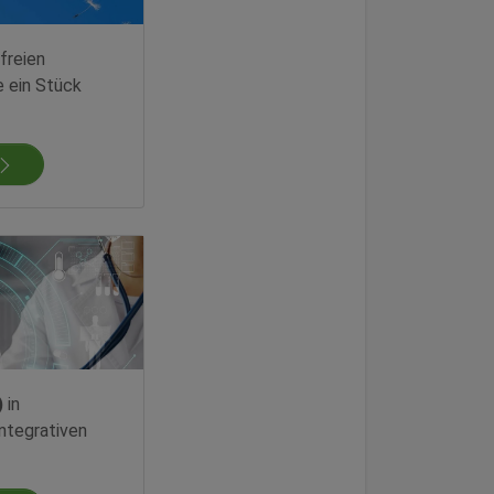
freien
e ein Stück
)
in
ntegrativen