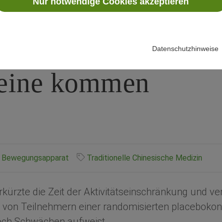
Nur notwendige Cookies akzeptieren
Fußgelenks­verstau
Hoch-)Druck wieder
Datenschutzhinweise
Beine kommen
Bewegungsapparat
Traditionelle Chinesische Medizin
kürzte die Zeit der Aktivitätseinschränkung und ve
 von Teilnehmern einer randomisierten placebokont
doch Schwächen aufweist.