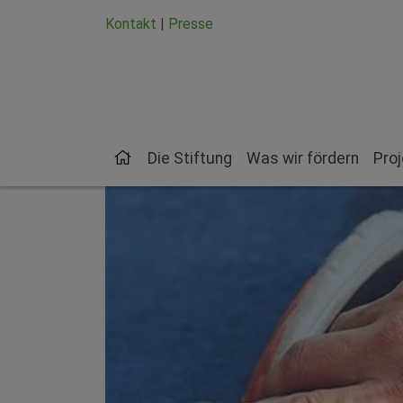
Zum Hauptinhalt springen
Zum Seiten-Footer springen
Kontakt
|
Presse
Die Stiftung
Was wir fördern
Pro