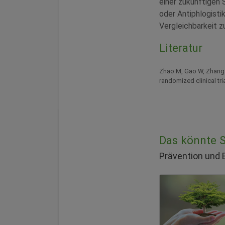
einer zukünftigen 
oder Antiphlogist
Vergleichbarkeit zu
Literatur
Zhao M, Gao W, Zhang 
randomized clinical tri
Das könnte Si
Prävention und