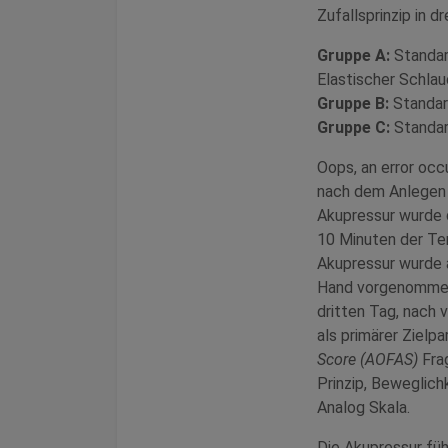
Zufallsprinzip in d
Gruppe A:
Standa
Elastischer Schla
Gruppe B:
Standar
Gruppe C:
Standar
Oops, an error oc
nach dem Anlegen 
Akupressur wurde
10 Minuten der Te
Akupressur wurde 
Hand vorgenommen.
dritten Tag, nach 
als primärer Zielp
Score (AOFAS)
Fra
Prinzip, Beweglich
Analog Skala.
Die Akupressur füh