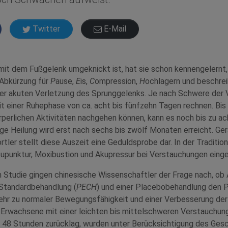
Twitter
E-Mail
mit dem Fußgelenk umgeknickt ist, hat sie schon kennengelernt,
 Abkürzung für
P
ause,
E
is,
C
ompression,
H
ochlagern und beschre
ner akuten Verletzung des Sprunggelenks. Je nach Schwere der
t einer Ruhephase von ca. acht bis fünfzehn Tagen rechnen. Bis 
rperlichen Aktivitäten nachgehen können, kann es noch bis zu a
ige Heilung wird erst nach sechs bis zwölf Monaten erreicht. Ger
ler stellt diese Auszeit eine Geduldsprobe dar. In der Traditio
upunktur, Moxibustion und Akupressur bei Verstauchungen einge
n Studie gingen chinesische Wissenschaftler der Frage nach, ob
 Standardbehandlung (
PECH
) und einer Placebobehandlung den P
ehr zu normaler Bewegungsfähigkeit und einer Verbesserung der
2 Erwachsene mit einer leichten bis mittelschweren Verstauchun
als 48 Stunden zurücklag, wurden unter Berücksichtigung des Ge