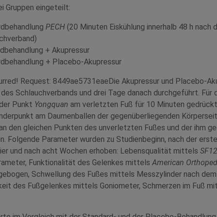
rei Gruppen eingeteilt:
rdbehandlung
PECH
(20 Minuten Eiskühlung innerhalb 48 h nach 
uchverband)
dbehandlung + Akupressur
dbehandlung + Placebo-Akupressur
curred! Request: 8449ae5731eaeDie Akupressur und Placebo-Ak
des Schlauchverbands und drei Tage danach durchgeführt. Für 
 der Punkt
Yongquan
am verletzten Fuß für 10 Minuten gedrückt 
nderpunkt am Daumenballen der gegenüberliegenden Körperseit
an den gleichen Punkten des unverletzten Fußes und der ihm g
 Folgende Parameter wurden zu Studienbeginn, nach der erst
vier und nach acht Wochen erhoben: Lebensqualität mittels
SF1
arameter, Funktionalität des Gelenkes mittels
American Orthoped
gebogen, Schwellung des Fußes mittels Messzylinder nach dem
keit des Fußgelenkes mittels Goniometer, Schmerzen im Fuß mitt
rte im Vergleich mit der Standard- und der Placebo-Behandlung 