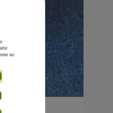
,
zu
afür
site an