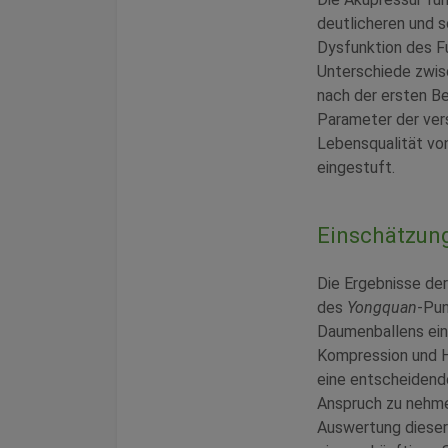
deutlicheren und 
Dysfunktion des F
Unterschiede zwis
nach der ersten B
Parameter der vers
Lebensqualität vo
eingestuft.
Einschätzun
Die Ergebnisse der
des
Yongquan
-Pun
Daumenballens ein
Kompression und H
eine entscheidend
Anspruch zu nehmen
Auswertung dieser