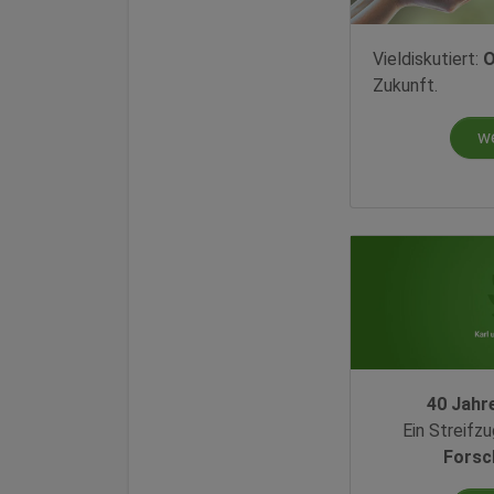
Vieldiskutiert:
O
Zukunft.
w
40 Jahr
Ein Streifz
Forsc