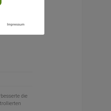
chung
 auf
Impressum
rbesserte die
rollierten