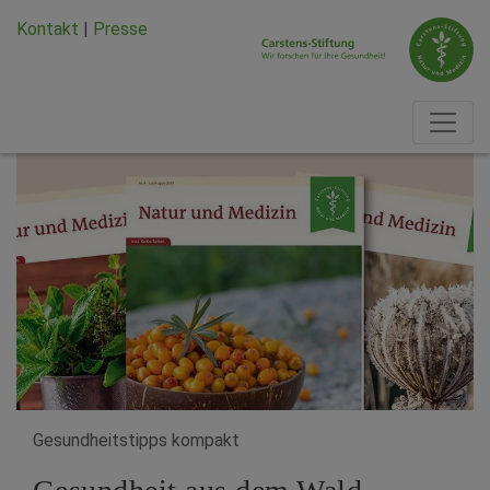
Zum Hauptinhalt springen
Zum Seiten-Footer springen
Kontakt
|
Presse
Gesundheitstipps kompakt