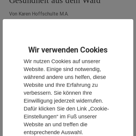
Gesundheit aus dem Wald
Von Karen Hoffschulte M.A.
04.10.2017
Mind-Body-Medizin
Wir verwenden Cookies
Leise rascheln die Blätter in den
Wir nutzen Cookies auf unserer
Website. Einige sind notwendig,
Baumkronen, die Vögel zwitschern, der
während andere uns helfen, diese
Boden ist weich, es riecht nach feuchtem
Website und Ihre Erfahrung zu
Moos und hin und wieder erwärmen ein
verbessern. Sie können Ihre
paar Sonnenstrahlen unsere Haut – ein
Einwilligung jederzeit widerrufen.
Spaziergang durch den Wald ist Medizin für
Dafür klicken Sie den Link „Cookie-
Körper und Seele. Dies ist sogar
Einstellungen“ im Fuß unserer
Website an und treffen die
wissenschaftlich belegt, denn zahlreiche
entsprechende Auswahl.
Untersuchungen bestätigen die positiven