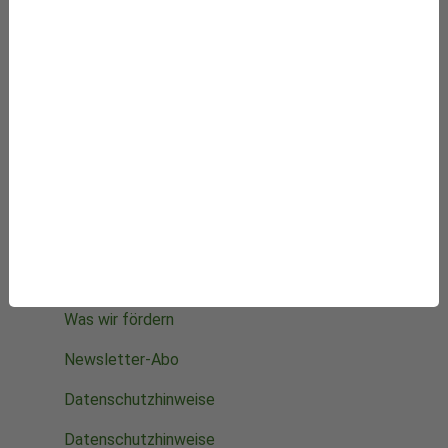
Besuchen Sie auch:
Natur und Medizin e.V.
KVC Verlag
Newsroom
Starke Stimmen für die Integrative Medizin
Mithelfen
Datenbanken
Projekte
Die Stiftung
Was wir fördern
Newsletter-Abo
Datenschutzhinweise
Datenschutzhinweise