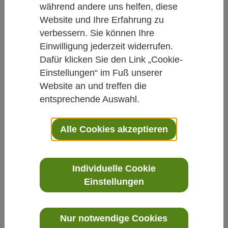
während andere uns helfen, diese
Studien kurz und knapp
Website und Ihre Erfahrung zu
verbessern. Sie können Ihre
Ein Kapitel täglich für die
Einwilligung jederzeit widerrufen.
Gesundheit
Dafür klicken Sie den Link „Cookie-
Einstellungen“ im Fuß unserer
Von Daniela Hacke
Website an und treffen die
06.09.2016
entsprechende Auswahl.
Lebensstil
Alle Cookies akzeptieren
Regelmäßiges Lesen von Büchern, aber
Individuelle Cookie
nicht Zeitschriften oder Zeitungen, erhält
Einstellungen
laut einer Studie die Gesundheit.
Nur notwendige Cookies