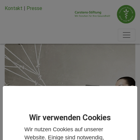
Zum Hauptinhalt springen
Zum Seiten-Footer springen
Kontakt
|
Presse
Wir verwenden Cookies
Wir nutzen Cookies auf unserer
Website. Einige sind notwendig,